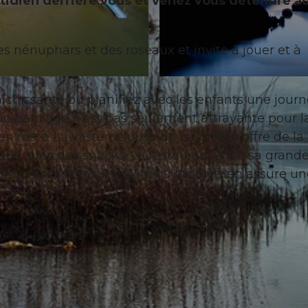
otidien derrière vous et venez vous détendre a
s nénuphars et des roseaux et invite à jouer et à
© Hasselblad H3D, Stefan Zürrer |
CC-BY-SA
raîchissante ou planifiez avec les enfants une jour
c. La plage n'est pas seulement attrayante pour l
en reste. La vaste pelouse de baignade offre de la
iosque avec des snacks. Le restaurant avec sa grand
issons. La vue sur le Rigi ou les Mythen assure un