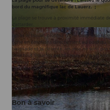
La plage pour se détendre ! Laissez le qu
bord du magnifique lac de Lauerz. ;
La plage se trouve à proximité immédiate de
s'attarder.
© Strandbad Buchenhof |
CC-BY
Après le travail, profitez d'une baignade raf
riche en émotions directement au bord du la
baignade et la détente, les jeux ne sont pas 
pour tout. Pour les petits creux, il y a un k
terrasse propose des repas copieux et des bo
pure détente.
Bon à savoir