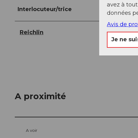
avez à tou
Interlocuteur/trice
données pe
Avis de pr
Reichlin
Je ne sui
A proximité
A voir