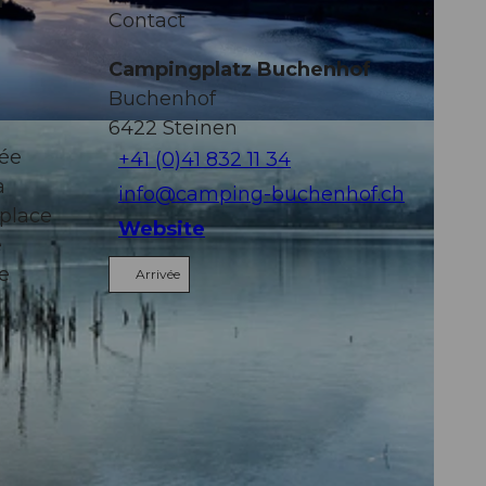
u
Contact
Campingplatz Buchenhof
Buchenhof
6422
Steinen
née
+41 (0)41 832 11 34
a
info@camping-buchenhof.ch
 place
Website
e
e
Arrivée