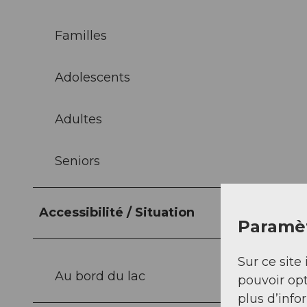
Familles
Adolescents
Adultes
Seniors
Accessibilité / Situation
Paramèt
Sur ce site 
Au bord du lac
pouvoir opt
plus d’info