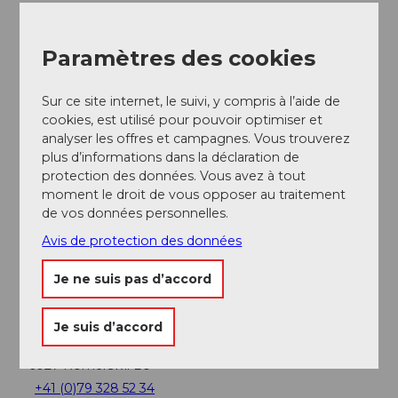
Auteur(e)
Seetal Tourismus
Paramètres des cookies
Sur ce site internet, le suivi, y compris à l’aide de
cookies, est utilisé pour pouvoir optimiser et
analyser les offres et campagnes. Vous trouverez
A proximité
Regarder sur la carte
plus d’informations dans la déclaration de
protection des données. Vous avez à tout
moment le droit de vous opposer au traitement
de vos données personnelles.
A voir
Avis de protection des données
Je ne suis pas d’accord
Contact
Je suis d’accord
Kutschenfahrten Baumli
Chäppeliacher 15
6027
Römerswil LU
+41 (0)79 328 52 34