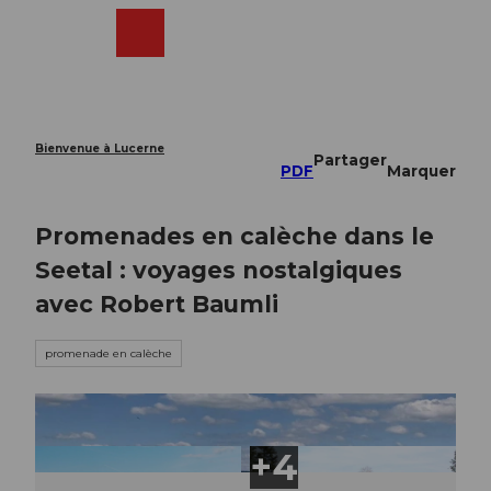
T
o
Webcams
Recherche
Menu
Shop
c
o
n
t
e
Bienvenue à Lucerne
Partager
n
PDF
Marquer
t
Promenades en calèche dans le
Seetal : voyages nostalgiques
avec Robert Baumli
promenade en calèche