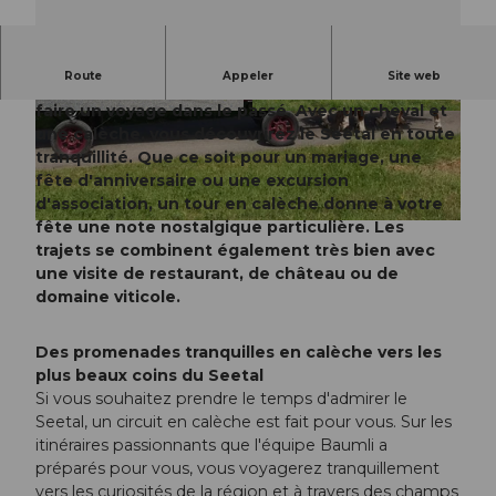
Route
Appeler
Site web
Robert Baumli et son équipe vous emmènent
faire un voyage dans le passé. Avec un cheval et
© Seetal Tourismus, Seetal Tourismus
© Seetal Tourismus, Seetal Tourismus
une calèche, vous découvrirez le Seetal en toute
tranquillité. Que ce soit pour un mariage, une
fête d'anniversaire ou une excursion
d'association, un tour en calèche donne à votre
fête une note nostalgique particulière. Les
© Seetal Tourismus, Seetal Tourismus
trajets se combinent également très bien avec
une visite de restaurant, de château ou de
domaine viticole.
Des promenades tranquilles en calèche vers les
plus beaux coins du Seetal
Si vous souhaitez prendre le temps d'admirer le
Seetal, un circuit en calèche est fait pour vous. Sur les
itinéraires passionnants que l'équipe Baumli a
préparés pour vous, vous voyagerez tranquillement
vers les curiosités de la région et à travers des champs