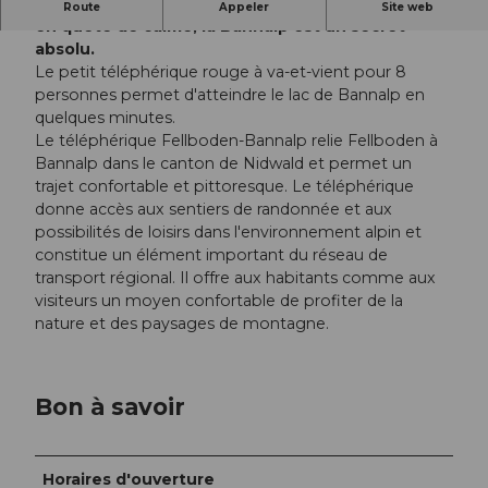
Pour les amateurs de sommets et les personnes
Route
Appeler
Site web
en quête de calme, la Bannalp est un secret
absolu.
Le petit téléphérique rouge à va-et-vient pour 8
personnes permet d'atteindre le lac de Bannalp en
quelques minutes.
Le téléphérique Fellboden-Bannalp relie Fellboden à
Bannalp dans le canton de Nidwald et permet un
trajet confortable et pittoresque. Le téléphérique
donne accès aux sentiers de randonnée et aux
possibilités de loisirs dans l'environnement alpin et
constitue un élément important du réseau de
transport régional. Il offre aux habitants comme aux
visiteurs un moyen confortable de profiter de la
nature et des paysages de montagne.
Bon à savoir
Horaires d'ouverture