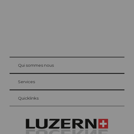
© Be
at Bre
chbü
hl
Qui sommes nous
Carte d’hôte Lucerne
Vos avantages en tant qu'hôte pour la nuit
Services
Quicklinks