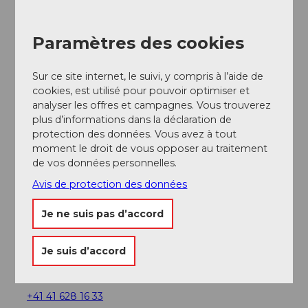
Paramètres des cookies
A proximité
Sur ce site internet, le suivi, y compris à l’aide de
Regarder sur la carte
cookies, est utilisé pour pouvoir optimiser et
analyser les offres et campagnes. Vous trouverez
plus d’informations dans la déclaration de
A voir
protection des données. Vous avez à tout
moment le droit de vous opposer au traitement
de vos données personnelles.
Excursions
Avis de protection des données
Je ne suis pas d’accord
Contact
Luftseilbahn Bannalp
Je suis d’accord
Betriebsleitung
6387
Oberrickenbach
+41 41 628 16 33