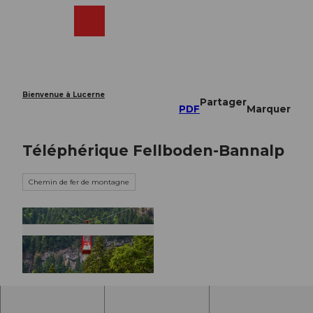
T
o
Webcams
Recherche
Menu
Shop
c
o
n
t
e
Bienvenue à Lucerne
Partager
n
PDF
Marquer
t
Téléphérique Fellboden-Bannalp
Chemin de fer de montagne
© Nidwalden Tourismus, Caroline Pirskanen |
CC-BY-NC-ND