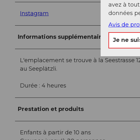
avez à tou
données pe
Instagram
Avis de pr
Informations supplémentaires
Je ne sui
L'emplacement se trouve à la Seestrasse 12
au Seeplätzli.
Durée : 4 heures
Prestation et produits
Enfants à partir de 10 ans