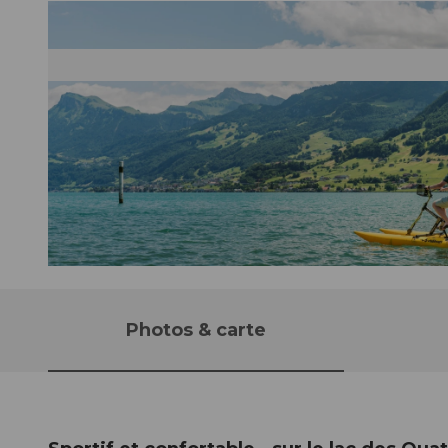
©
CC-BY-ND
Photos & carte