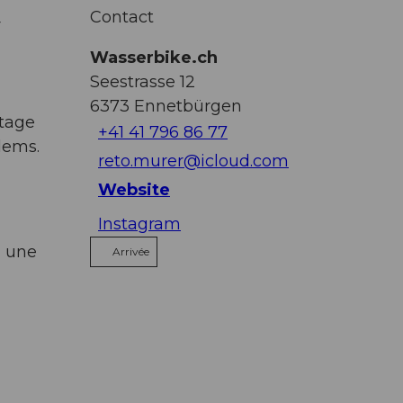
Contact
r
Wasserbike.ch
Seestrasse 12
6373
Ennetbürgen
etage
+41 41 796 86 77
dems.
reto.murer@icloud.com
Website
Instagram
à une
Arrivée