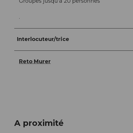
Groupes jusqu'à 20 personnes
.
Interlocuteur/trice
Reto Murer
A proximité