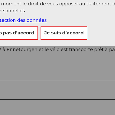
t moment le droit de vous opposer au traitement 
rsonnelles.
otection des données
s pas d’accord
Je suis d’accord
 à Ennetbürgen et le vélo est transporté prêt à par