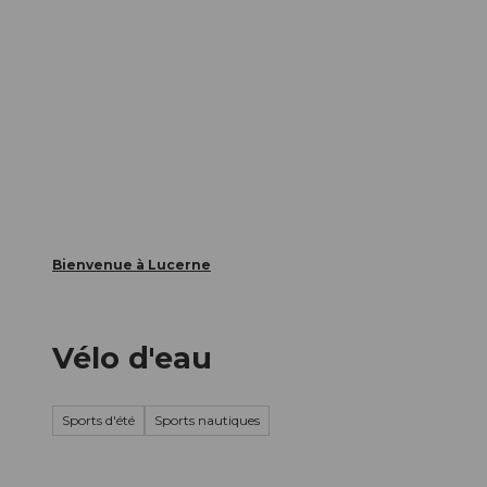
T
nts
Webcams
Carte d’hôte
o
c
La ville
La région
Informer
o
n
t
e
n
t
Bienvenue à Lucerne
Vélo d'eau
Sports d'été
Sports nautiques