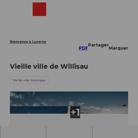
T
o
Webcams
Recherche
Menu
Shop
c
o
n
t
e
Bienvenue à Lucerne
Partager
n
PDF
Marquer
t
Vieille ville de Willisau
Vieille ville historique