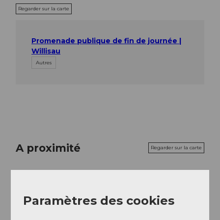
Regarder sur la carte
Promenade publique de fin de journée |
Willisau
Autres
A proximité
Regarder sur la carte
Evénement
Paramètres des cookies
A voir