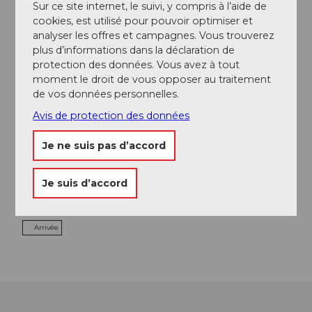
Sur ce site internet, le suivi, y compris à l’aide de
cookies, est utilisé pour pouvoir optimiser et
Excursions
analyser les offres et campagnes. Vous trouverez
plus d’informations dans la déclaration de
protection des données. Vous avez à tout
moment le droit de vous opposer au traitement
Contact
de vos données personnelles.
Willisau Tourismus
Avis de protection des données
Postplatz 2
6130
Willisau
Je ne suis pas d’accord
+41 41 970 26 66
info@willisau-tourismus.ch
Je suis d’accord
Website
Arrivée