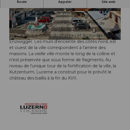
La ville médiévale de Willisau est située au cœur du
Route
Appeler
Site web
paysage lucernois, au pied du Napf. La magnifique
vieille ville est au cœur de Willisau.
© Beat Brechbühl, Willisau Tourismus |
© Beat Brechbühl, Willisau Tourismus |
CC-BY-ND
CC-BY-ND
Datant de la fin du Moyen Âge, la vieille ville de
Willisau forme un rectangle de 250 mètres de long,
avec au sud la colline du château et au nord la rivière
Enziwigger. Les murs d’enceinte des côtés nord, est
© Beat Brechbühl, Willisau Tourismus |
CC-BY-ND
et ouest de la ville correspondent à l’arrière des
maisons. La vieille ville monte le long de la colline et
n’est préservée que sous forme de fragments. Au
niveau de l’unique tour de la fortification de la ville, la
Kutzenturm, Lucerne a construit pour le prévôt le
château des baillis à la fin du XVII.