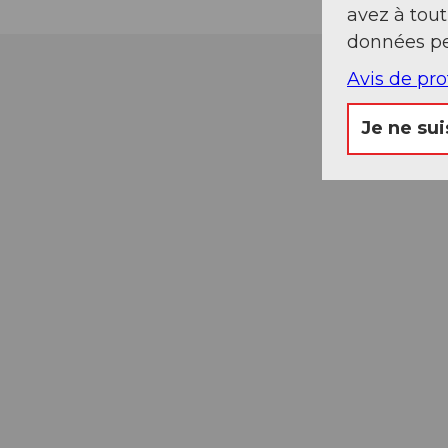
avez à tou
données pe
Avis de pr
Je ne sui