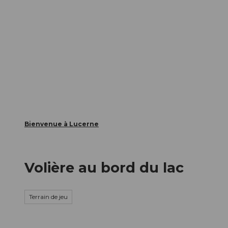
T
nts
Webcams
Carte d’hôte
o
c
La ville
La région
Informer
o
n
t
e
n
t
Bienvenue à Lucerne
Volière au bord du lac
Terrain de jeu