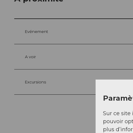
Evénement
A voir
Excursions
Paramèt
Sur ce site 
pouvoir opt
plus d’info