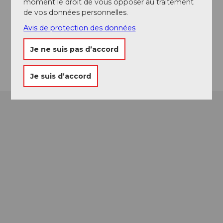
moment le droit de vous opposer au traitement
Website
de vos données personnelles.
Facebook
Avis de protection des données
Instagram
LinkedIn
Je ne suis pas d’accord
Arrivée
Je suis d’accord