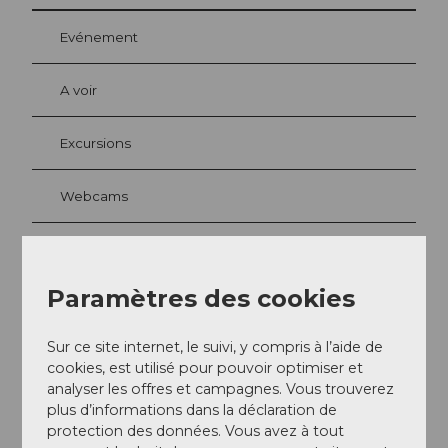
Evénement
A voir
Excursions
Webcams
Contact
Paramètres des cookies
Vrilliant Arenas
Baselstrasse 13
Sur ce site internet, le suivi, y compris à l’aide de
6003
Luzern
cookies, est utilisé pour pouvoir optimiser et
analyser les offres et campagnes. Vous trouverez
+41 78 607 90 90
plus d’informations dans la déclaration de
can.abay@vrilliant.ch
protection des données. Vous avez à tout