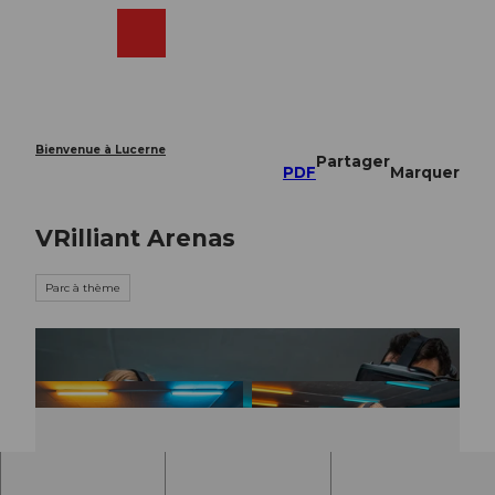
T
o
Webcams
Recherche
Menu
Shop
c
o
n
t
e
Bienvenue à Lucerne
Partager
n
PDF
Marquer
t
VRilliant Arenas
Parc à thème