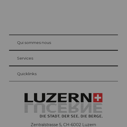
© Be
at Bre
chbü
hl
Qui sommes nous
Carte d’hôte Lucerne
Vos avantages en tant qu'hôte pour la nuit
Services
Quicklinks
Zentralstrasse 5, CH-6002 Luzern