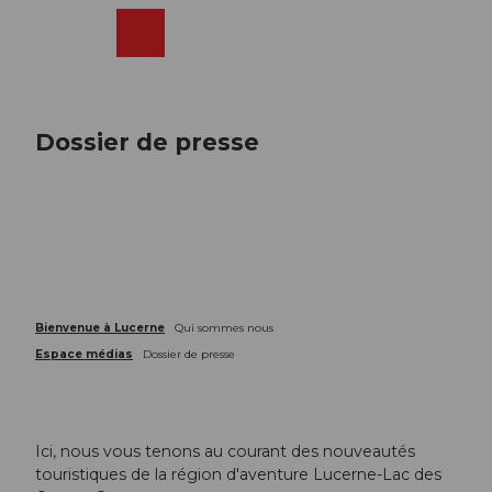
T
o
Webcams
Recherche
Menu
Shop
c
o
n
t
Dossier de presse
e
n
t
Bienvenue à Lucerne
Qui sommes nous
Espace médias
Dossier de presse
Ici, nous vous tenons au courant des nouveautés
touristiques de la région d'aventure Lucerne-Lac des