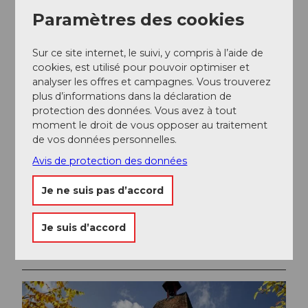
Paramètres des cookies
Sur ce site internet, le suivi, y compris à l’aide de
cookies, est utilisé pour pouvoir optimiser et
analyser les offres et campagnes. Vous trouverez
plus d’informations dans la déclaration de
protection des données. Vous avez à tout
moment le droit de vous opposer au traitement
16.09.2024
de vos données personnelles.
Dossier média automne/hiver 2024/25
Avis de protection des données
L’automne va bientôt laisser place à l’hiver. Pendant la
Je ne suis pas d’accord
période de l’avent, la Cité de Lucerne se pare de ses
habits de…
Je suis d’accord
Voir l'article