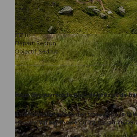
5:00 h
1.284 m
1.341 m
817 m
© Disentis Sedrun Tourismus
Départ: Sedrun
Objectif: Sedrun
Nous découvrons le Rhin de près et de ha
Attention ! En raison des travaux de la té
- Cuolm Val est fermé du 22.09. au 26.09.
Nous partons tranquillement et descendons ve