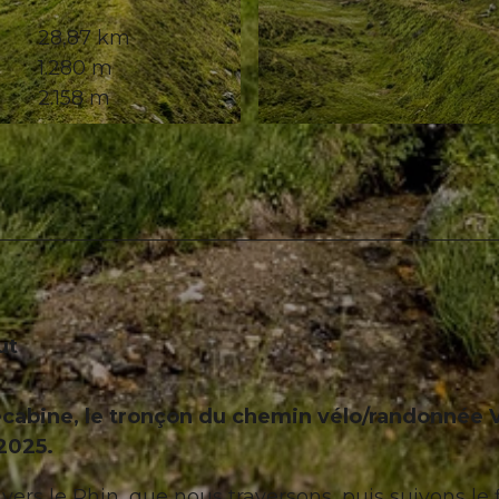
28,87 km
1.280 m
2.158 m
© Disentis Sedrun Tourismus
ut
lécabine, le tronçon du chemin vélo/randonnée V
2025.
rs le Rhin, que nous traversons, puis suivons le 