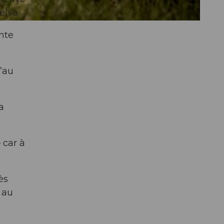
elva.
onte
’au
a
 car à
ès
 au