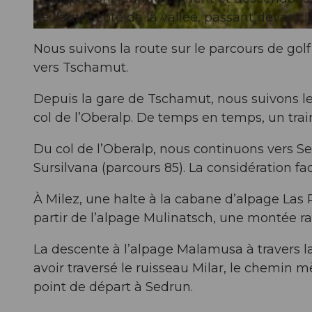
de l’autre côté de la vallée, passant devant 
© Disentis Sedrun Tourismus
Nous suivons la route sur le parcours de golf
vers Tschamut.
Depuis la gare de Tschamut, nous suivons le 
col de l’Oberalp. De temps en temps, un train
Du col de l’Oberalp, nous continuons vers 
Sursilvana (parcours 85). La considération fac
À Milez, une halte à la cabane d’alpage Las P
partir de l’alpage Mulinatsch, une montée ra
La descente à l’alpage Malamusa à travers la 
avoir traversé le ruisseau Milar, le chemin 
point de départ à Sedrun.