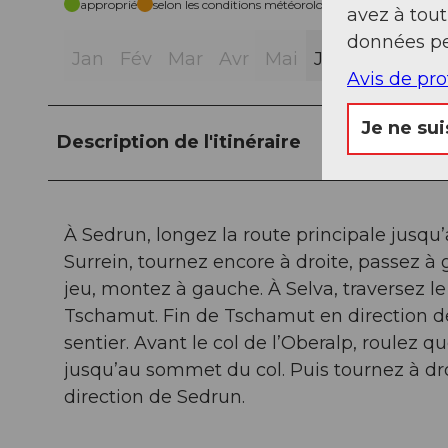
approprié
selon les conditions météorologiques
avez à tou
données pe
Jan
Fév
Mar
Avr
Mai
Jui
Jui
Aoû
Avis de pr
Je ne sui
Description de l'itinéraire
À Sedrun, longez la route principale jusqu’
Surrein, tournez encore à droite, passez à 
jeu, montez à gauche. À Selva, traversez le 
Tschamut. Fin de Tschamut en direction de
sentier. Avant le col de l’Oberalp, roulez 
jusqu’au sommet du col. Puis tournez à droi
direction de Sedrun.