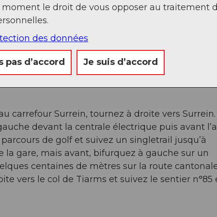
t moment le droit de vous opposer au traitement 
rsonnelles.
Sep
Oct
Nov
Déc
otection des données
s pas d’accord
Je suis d’accord
au carrefour Surrein, tournez à droite vers Surrein.
gauche devant la centrale électrique puis avant l’a
parcours de golf et suivez un singletrail jusqu’à
 la gare, mais avant, bifurquez à gauche sur un
quelques centaines de mètres sur la route cantonal
te vers le col de Tiarms et suivez le sentier n°85