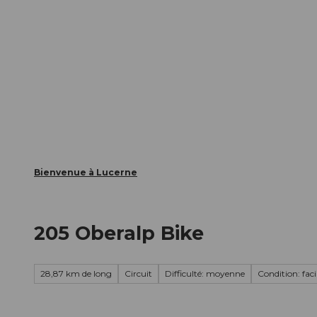
T
nts
Webcams
Carte d’hôte
o
c
La ville
La région
Informer
o
n
t
e
n
t
Bienvenue à Lucerne
205 Oberalp Bike
28,87 km de long
Circuit
Difficulté: moyenne
Condition: faci