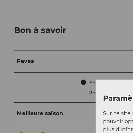
Bon à savoir
Pavés
Rue (8%)
Chemin (30%)
Paramèt
Sur ce site 
Meilleure saison
pouvoir opt
plus d’info