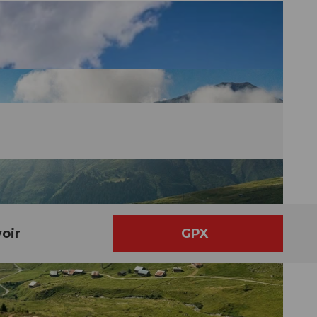
oir
GPX