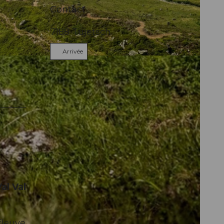
Contact
7188
Tujetsch
Arrivée
al Val
fleuve