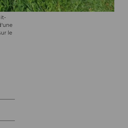
it-
d'une
ur le