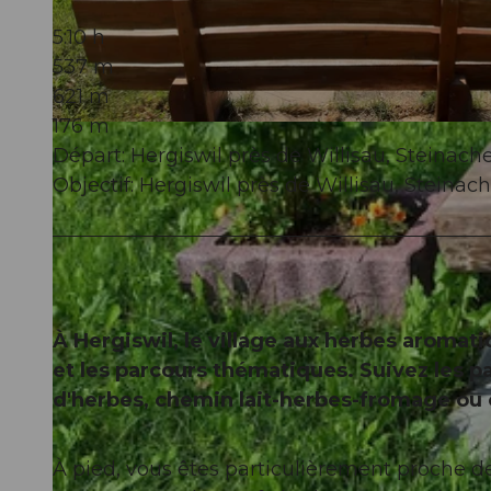
5:10 h
537 m
621 m
176 m
© Willisau Tourismus, Willisau Tourismus
Départ: Hergiswil près de Willisau, Steinache
Objectif: Hergiswil près de Willisau, Steinach
À Hergiswil, le village aux herbes aromat
et les parcours thématiques. Suivez les 
d'herbes, chemin lait-herbes-fromage ou 
À pied, vous êtes particulièrement proche de