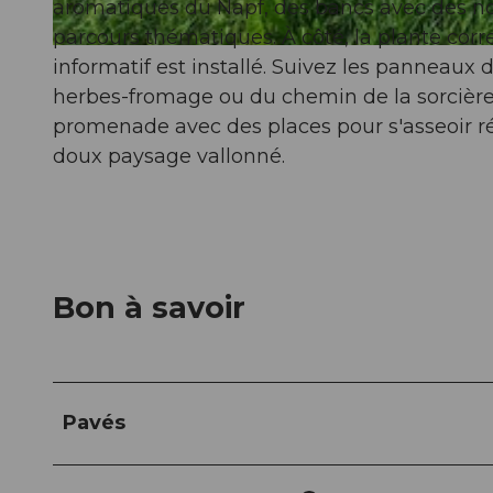
aromatiques du Napf, des bancs avec des nom
parcours thématiques. À côté, la plante cor
© Willisau Tourismus, Willisau Tourismus
informatif est installé. Suivez les panneaux
herbes-fromage ou du chemin de la sorcière
promenade avec des places pour s'asseoir régu
doux paysage vallonné.
Bon à savoir
Pavés