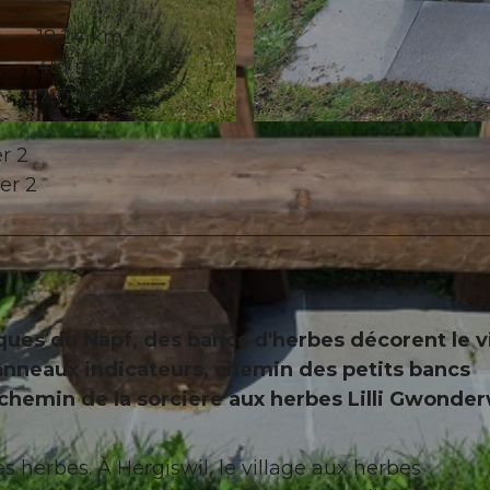
18,24 km
481 m
797 m
© Willisau Tourismus, Willisau Tourismus
r 2
er 2
iques du Napf, des bancs d'herbes décorent le v
panneaux indicateurs, chemin des petits bancs
chemin de la sorcière aux herbes Lilli Gwonde
s herbes. À Hergiswil, le village aux herbes