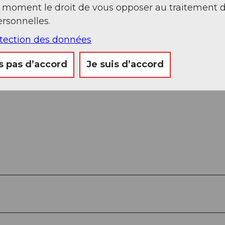
t moment le droit de vous opposer au traitement 
rsonnelles.
otection des données
nement près de la salle polyvalente, en plein centr
s pas d’accord
Je suis d’accord