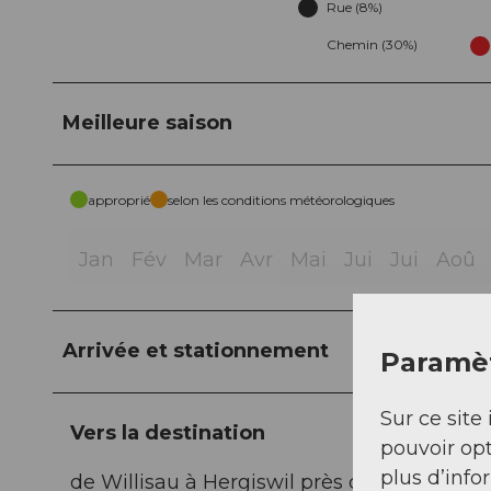
Rue (8%)
Chemin (30%)
Meilleure saison
approprié
selon les conditions météorologiques
Jan
Fév
Mar
Avr
Mai
Jui
Jui
Aoû
Arrivée et stationnement
Paramèt
Sur ce site 
Vers la destination
pouvoir opt
plus d’info
de Willisau à Hergiswil près de Willisau, 6