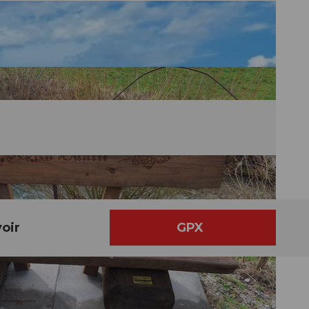
oir
GPX