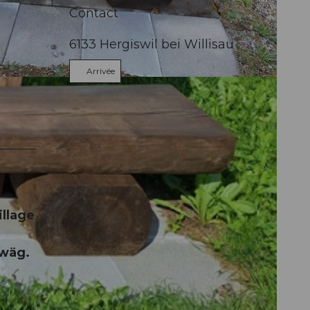
Contact
6133
Hergiswil bei Willisau
Arrivée
illage
rwäg.