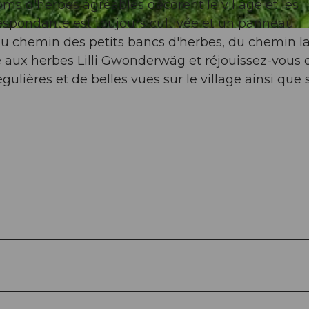
s d'herbes agréables décorent le village et les
respondante est toujours cultivée et un panneau
 du chemin des petits bancs d'herbes, du chemin la
 aux herbes Lilli Gwonderwäg et réjouissez-vous 
lières et de belles vues sur le village ainsi que s