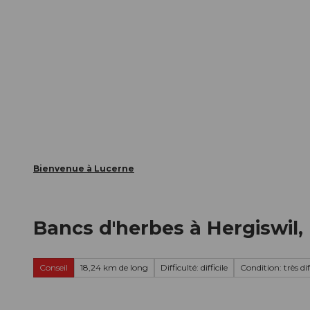
T
nts
Webcams
Carte d’hôte
o
c
La ville
La région
Informer
o
n
t
e
n
t
Bienvenue à Lucerne
Bancs d'herbes à Hergiswil,
Conseil
18,24 km de long
Difficulté: difficile
Condition: très diff