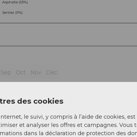
Asphalte (53%)
Sentier (9%)
Sep
Oct
Nov
Déc
res des cookies
internet, le suivi, y compris à l’aide de cookies, est
imiser et analyser les offres et campagnes. Vous 
rmations dans la déclaration de protection des do
 km