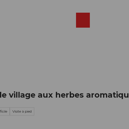
Réserver
FR
Webcams
Recherche
Shop
 le village aux herbes aromatiq
icile
Visite à pied