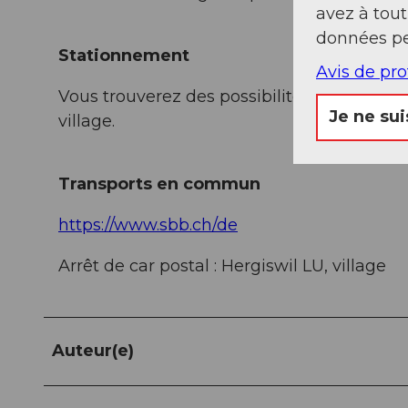
avez à tou
données pe
Stationnement
Avis de pr
Vous trouverez des possibilités de station
Je ne sui
village.
Transports en commun
https://www.sbb.ch/de
Arrêt de car postal : Hergiswil LU, village
Auteur(e)