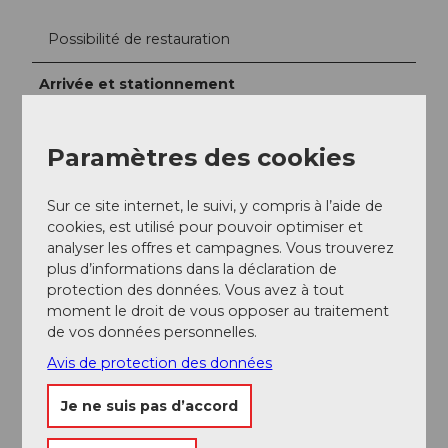
Possibilité de restauration
Arrivée et stationnement
Vers la destination
Paramètres des cookies
Depuis Lucerne, prendre l'A2 en direction du sud, dans
le tunnel changer pour l'A8 direction Interlaken, puis à
Sarnen changer et ensuite suivre l'A8 jusqu'à la fin à
Sur ce site internet, le suivi, y compris à l’aide de
Giswil. De là, continuer sur la route principale jusqu'à
cookies, est utilisé pour pouvoir optimiser et
Lungern. Attention au tunnel de déviation, garder à
analyser les offres et campagnes. Vous trouverez
droite pour rester sur la route principale.
plus d’informations dans la déclaration de
protection des données. Vous avez à tout
Depuis Interlaken via Brünig jusqu'à Lungern
moment le droit de vous opposer au traitement
de vos données personnelles.
Transports en commun
Depuis Lucerne ou Interlaken, prenez le Luzern-
Avis de protection des données
Interlaken-Express jusqu'à Lungern.
Je ne suis pas d’accord
Auteur(e)