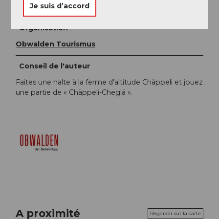
Obwalden Tourismus
Je suis d’accord
Organisation
Obwalden Tourismus
Conseil de l'auteur
Faites une halte à la ferme d'altitude Chäppeli et jouez
une partie de « Chäppeli-Cheglä ».
A proximité
Regarder sur la carte