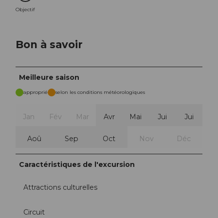
Objectif
Bon à savoir
Meilleure saison
approprié
selon les conditions météorologiques
Jan
Fév
Mar
Avr
Mai
Jui
Jui
Aoû
Sep
Oct
Nov
Déc
Caractéristiques de l'excursion
Attractions culturelles
Circuit