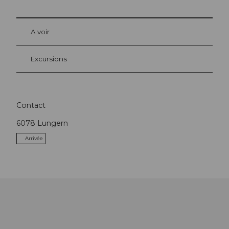
A voir
Excursions
Contact
6078
Lungern
Arrivée