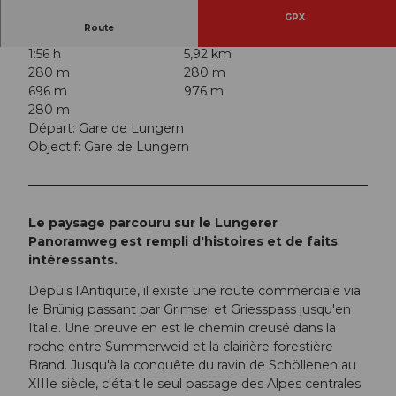
GPX
Route
1:56 h
5,92 km
280 m
280 m
696 m
976 m
280 m
Départ: Gare de Lungern
Objectif: Gare de Lungern
Le paysage parcouru sur le Lungerer
Panoramweg est rempli d'histoires et de faits
intéressants.
Depuis l'Antiquité, il existe une route commerciale via
le Brünig passant par Grimsel et Griesspass jusqu'en
Italie. Une preuve en est le chemin creusé dans la
roche entre Summerweid et la clairière forestière
Brand. Jusqu'à la conquête du ravin de Schöllenen au
XIIIe siècle, c'était le seul passage des Alpes centrales