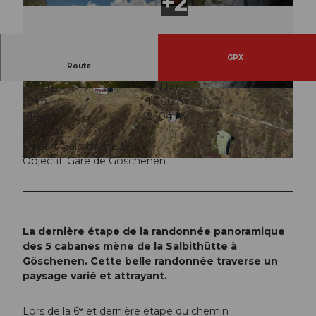
GPX
Route
2:00 h
5,51 km
© Andermatt-Urserntal Tourismus GmbH, Ferie
© Andermatt-Urserntal Tourismus GmbH, Ferie
10 m
1.000 m
nregion Andermatt
nregion Andermatt
1.104 m
2.104 m
1.000 m
Départ: Salbithütte SAC
Objectif: Gare de Göschenen
© Andermatt-Urserntal Tourismus GmbH, Ferienregion Andermatt
La dernière étape de la randonnée panoramique
des 5 cabanes mène de la Salbithütte à
Göschenen. Cette belle randonnée traverse un
paysage varié et attrayant.
Lors de la 6ᵉ et dernière étape du chemin