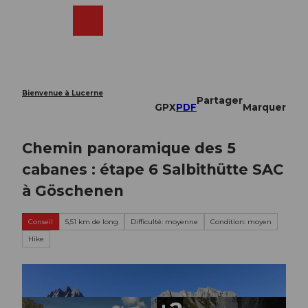
T
o
Webcams
Recherche
Menu
Shop
c
o
n
t
e
Bienvenue à Lucerne
Partager
n
GPX
PDF
Marquer
t
Chemin panoramique des 5
cabanes : étape 6 Salbithütte SAC
à Göschenen
Conseil
5,51 km de long
Difficulté: moyenne
Condition: moyen
Hike