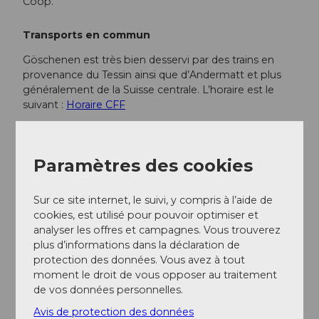
Coop.
Transports en commun
Göschenen est très bien desservi par des trains en
provenance du Tessin ainsi que d’Andermatt et plus
généralement de la Suisse centrale. L’horaire est le
suivant :
Horaire CFF
On accède à la Göschenertal en car postal. L’horaire
est le suivant :
Horaire car postal
Paramètres des cookies
Informations supplémentaires / Liens
Sur ce site internet, le suivi, y compris à l’aide de
cookies, est utilisé pour pouvoir optimiser et
Vous trouverez des infos sur la cabane ici
analyser les offres et campagnes. Vous trouverez
:
Salbithütte SAC
plus d’informations dans la déclaration de
Pour d’autres questions, n’hésitez pas à
protection des données. Vous avez à tout
contacter :
Région de vacances Andermatt
, +41
moment le droit de vous opposer au traitement
41 888 71 00,
info@andermatt.swiss
de vos données personnelles.
Avis de protection des données