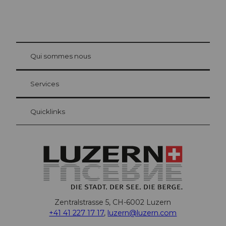
© Be
at Bre
chbü
hl
Qui sommes nous
Carte d’hôte Lucerne
Vos avantages en tant qu'hôte pour la nuit
Services
Quicklinks
Zentralstrasse 5, CH-6002 Luzern
+41 41 227 17 17
,
luzern@luzern.com