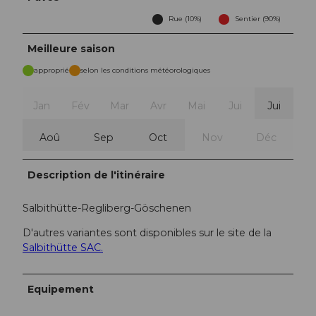
Rue (10%)
Sentier (90%)
Meilleure saison
approprié
selon les conditions météorologiques
Jan
Fév
Mar
Avr
Mai
Jui
Jui
Aoû
Sep
Oct
Nov
Déc
Description de l'itinéraire
Salbithütte-Regliberg-Göschenen
D'autres variantes sont disponibles sur le site de la
Salbithütte SAC.
Equipement