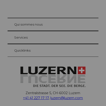
© Be
at Bre
chbü
hl
Qui sommes nous
Carte d’hôte Lucerne
Vos avantages en tant qu'hôte pour la nuit
Services
Quicklinks
Zentralstrasse 5, CH-6002 Luzern
+41 41 227 17 17
,
luzern@luzern.com