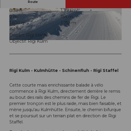
Route
0:30 h
1,77 km
© Wanderblondies: Fabienne Bregenzer und Ti
© Christian Krebs, RIGI BAHNEN AG |
CC-BY
9 m
154 m
na Fischer, RIGI BAHNEN AG
1.600 m
1.752 m
152 m
Départ: Rigi Staffel
Objectif: Rigi Kulm
© Christian Krebs, RIGI BAHNEN AG |
CC-BY
Rigi Kulm - Kulmhütte - Schinenfluh - Rigi Staffel
Cette courte mais enrichissante balade à vélo
commence à Rigi Kulm, directement derrière le remis
au bout des rails des chemins de fer de Rigi. Le
premier tronçon est le plus raide, mais bien faisable, et
mène jusqu'au Kulmhütte. Ensuite, le chemin bifurque
et se poursuit sur un terrain plat en direction de Rigi
Staffel.