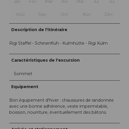
Jan
Fév
Mar
Avr
Mai
Jui
Jui
Aoû
Sep
Oct
Nov
Déc
Description de l'itinéraire
Rigi Staffel - Schinenfluh - Kulmhütte - Rigi Kulm
Caractéristiques de l'excursion
Sommet
Equipement
Bon équipement d'hiver : chaussures de randonnée
avec une bonne adhérence, veste imperméable,
boisson, nourriture, éventuellement des bâtons.