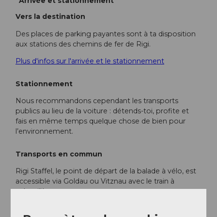
Arrivée et stationnement
Vers la destination
Des places de parking payantes sont à ta disposition
aux stations des chemins de fer de Rigi.
Plus d'infos sur l'arrivée et le stationnement
Stationnement
Nous recommandons cependant les transports
publics au lieu de la voiture : détends-toi, profite et
fais en même temps quelque chose de bien pour
l’environnement.
Transports en commun
Rigi Staffel, le point de départ de la balade à vélo, est
accessible via Goldau ou Vitznau avec le train à
crémaillère.
Voici les horaires