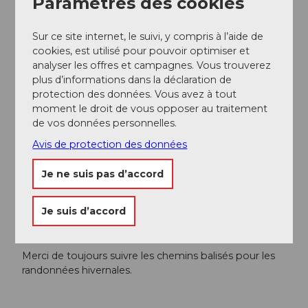
Paramètres des cookies
Auteur(e)
Sur ce site internet, le suivi, y compris à l’aide de
cookies, est utilisé pour pouvoir optimiser et
Gäste-Service Rigi
analyser les offres et campagnes. Vous trouverez
plus d’informations dans la déclaration de
Organisation
protection des données. Vous avez à tout
Gäste-Service Rigi
moment le droit de vous opposer au traitement
de vos données personnelles.
Conseil de l'auteur
Avis de protection des données
La balade à vélo se combine merveilleusement bien
Je ne suis pas d’accord
avec une excursion à l'alpage Chäserenholz.
Je suis d’accord
Consignes de sécurité
Merci de toujours suivre les chemins balisés pour les
randonnées hivernales.