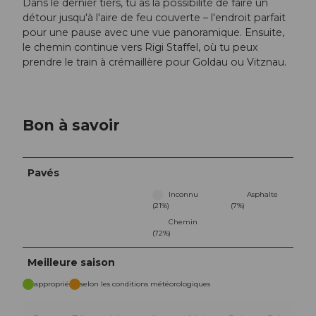
Dans le dernier tiers, tu as la possibilité de faire un
détour jusqu'à l'aire de feu couverte – l'endroit parfait
pour une pause avec une vue panoramique. Ensuite,
le chemin continue vers Rigi Staffel, où tu peux
prendre le train à crémaillère pour Goldau ou Vitznau.
Bon à savoir
Pavés
Inconnu
Asphalte
(21%)
(7%)
Chemin
(72%)
Meilleure saison
approprié
selon les conditions météorologiques