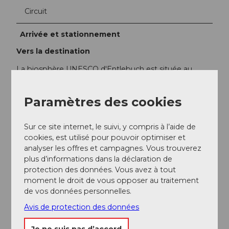
Circuit
Arrivée et stationnement
Vers la destination
La biosphère UNESCO d'Entlebuch est située au
cœur de la Suisse, au centre entre Berne et Lucerne.
Vous pouvez rejoindre Entlebuch par la route
Paramètres des cookies
principale 10.
Stationnement
Sur ce site internet, le suivi, y compris à l’aide de
cookies, est utilisé pour pouvoir optimiser et
Des places de parking payantes se trouvent à la gare
analyser les offres et campagnes. Vous trouverez
d'Entlebuch (P+Rail) et sur la place du marché. Le
plus d’informations dans la déclaration de
parking est gratuit sur le terrain de sport de
protection des données. Vous avez à tout
Farbschachen.
moment le droit de vous opposer au traitement
de vos données personnelles.
Transports en commun
Avis de protection des données
Avec les transports publics, vous pouvez rejoindre
Entlebuch via la ligne ferroviaire Berne-Lucerne.
Je ne suis pas d’accord