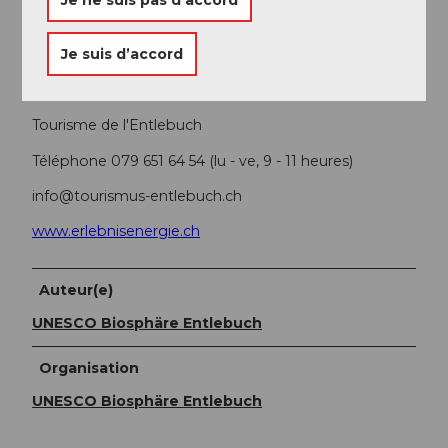
Planifiez votre voyage avec l'
horaire en ligne des CFF.
Je suis d’accord
Informations supplémentaires / Liens
Tourisme de l'Entlebuch
Téléphone 079 651 64 54 (lu - ve, 9 - 11 heures)
info@tourismus-entlebuch.ch
www.erlebnisenergie.ch
Auteur(e)
UNESCO Biosphäre Entlebuch
Organisation
UNESCO Biosphäre Entlebuch