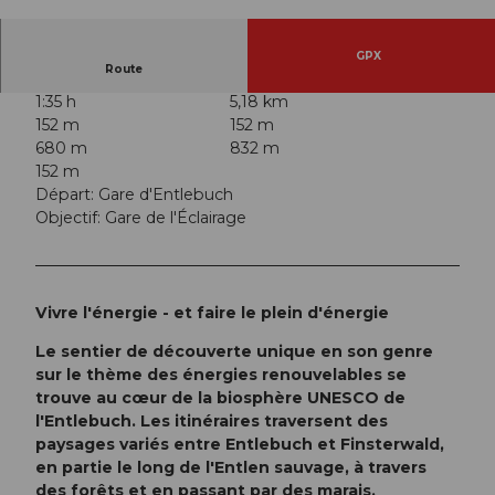
© UNESCO Biosphäre Entlebuch
GPX
Route
1:35 h
5,18 km
152 m
152 m
680 m
832 m
152 m
Départ: Gare d'Entlebuch
Objectif: Gare de l'Éclairage
Vivre l'énergie - et faire le plein d'énergie
Le sentier de découverte unique en son genre
sur le thème des énergies renouvelables se
trouve au cœur de la biosphère UNESCO de
l'Entlebuch. Les itinéraires traversent des
paysages variés entre Entlebuch et Finsterwald,
en partie le long de l'Entlen sauvage, à travers
des forêts et en passant par des marais.