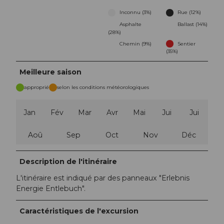
Inconnu (3%)
Rue (12%)
Asphalte
Ballast (14%)
(28%)
Chemin (9%)
Sentier
(35%)
Meilleure saison
approprié
selon les conditions météorologiques
Jan
Fév
Mar
Avr
Mai
Jui
Jui
Aoû
Sep
Oct
Nov
Déc
Description de l'itinéraire
L'itinéraire est indiqué par des panneaux "Erlebnis
Energie Entlebuch".
Caractéristiques de l'excursion