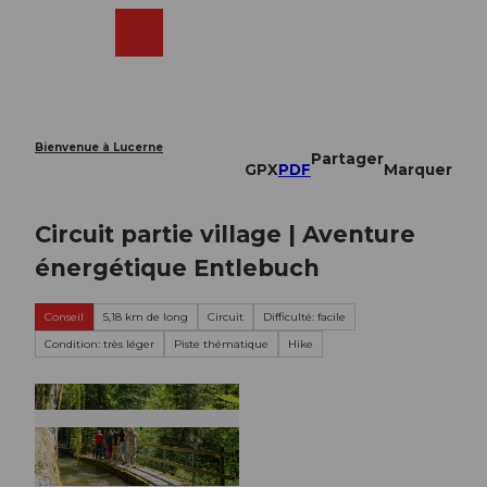
T
o
Webcams
Recherche
Menu
Shop
c
o
n
t
e
Bienvenue à Lucerne
Partager
n
GPX
PDF
Marquer
t
Circuit partie village | Aventure
énergétique Entlebuch
Conseil
5,18 km de long
Circuit
Difficulté: facile
Condition: très léger
Piste thématique
Hike