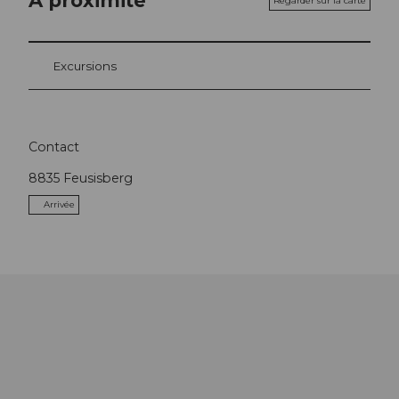
A proximité
Regarder sur la carte
Excursions
Contact
8835
Feusisberg
Arrivée