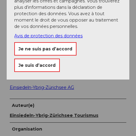
analyser les offres et campagnes. Vous trouverez
plus d’informations dans la déclaration de
Stationnement
protection des données. Vous avez à tout
Au Gasthaus St. Meinrad sur le col de l'Etzel.
moment le droit de vous opposer au traitement
de vos données personnelles.
Transports en commun
Avis de protection des données
Ce parcours
n'est pas
accessible par les transports
publics.
Je ne suis pas d’accord
Informations supplémentaires / Liens
Je suis d’accord
Gasthaus St. Meinrad
Einsiedeln-Ybrig-Zürichsee AG
Auteur(e)
Einsiedeln-Ybrig-Zürichsee Tourismus
Organisation