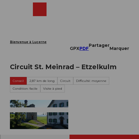
T
o
Webcams
Recherche
Menu
Shop
c
o
n
t
e
Bienvenue à Lucerne
Partager
n
GPX
PDF
Marquer
t
Circuit St. Meinrad – Etzelkulm
Conseil
2,87 km de long
Circuit
Difficulté: moyenne
Condition: facile
Visite à pied
© Einsiedeln-Ybrig-Zürichsee AG