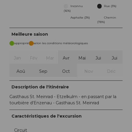
Inconnu
Rue (3%)
(16%)
Asphalte (3%)
Chemin
(78%)
Meilleure saison
approprié
selon les conditions météorologiques
Jan
Fév
Mar
Avr
Mai
Jui
Jui
Aoû
Sep
Oct
Nov
Déc
Description de l'itinéraire
Gasthaus St. Meinrad - Etzelkulm - en passant par la
tourbière d'Enzenau - Gasthaus St. Meinrad
Caractéristiques de l'excursion
Circuit