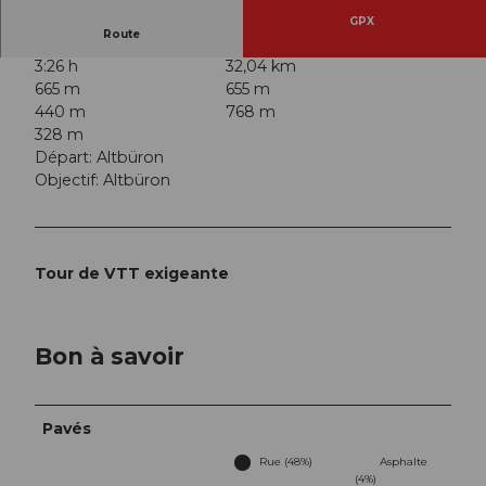
GPX
Route
3:26 h
32,04 km
665 m
655 m
440 m
768 m
328 m
Départ: Altbüron
Objectif: Altbüron
Tour de VTT exigeante
Bon à savoir
Pavés
Rue (48%)
Asphalte
(4%)