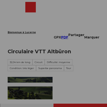
T
o
Webcams
Recherche
Menu
Shop
c
o
n
t
e
Bienvenue à Lucerne
Partager
n
GPX
PDF
Marquer
t
Circulaire VTT Altbüron
32,04 km de long
Circuit
Difficulté: moyenne
Condition: très léger
Superbe panorama
Tour
© Denise Krieg, Erlebnismacher AG - #wirsindo
fflinehelden