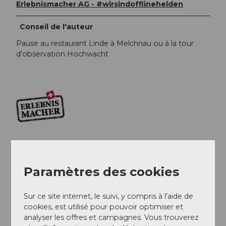
Erlebnismacher AG - #wirsindofflinehelden
Conseil de l'auteur
Pause au restaurant Linde à Melchnau ou à la tour
d'observation Hochwacht
Paramètres des cookies
A proximité
Regarder sur la carte
Sur ce site internet, le suivi, y compris à l’aide de
cookies, est utilisé pour pouvoir optimiser et
Evénement
analyser les offres et campagnes. Vous trouverez