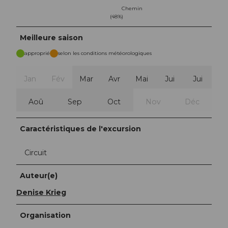
Chemin
(48%)
Meilleure saison
approprié
selon les conditions météorologiques
Jan
Fév
Mar
Avr
Mai
Jui
Jui
Aoû
Sep
Oct
Nov
Déc
Caractéristiques de l'excursion
Circuit
Auteur(e)
Denise Krieg
Organisation