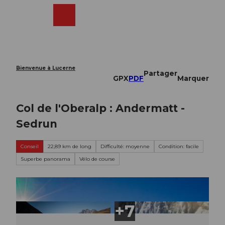
T
o
Webcams
Recherche
Menu
Shop
c
o
n
t
e
Bienvenue à Lucerne
Partager
n
GPX
PDF
Marquer
t
Col de l'Oberalp : Andermatt -
Sedrun
Conseil
22,89 km de long
Difficulté: moyenne
Condition: facile
Superbe panorama
Vélo de course