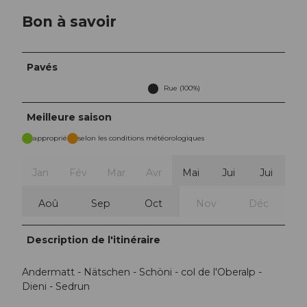
Bon à savoir
Pavés
Rue (100%)
Meilleure saison
approprié
selon les conditions météorologiques
Jan
Fév
Mar
Avr
Mai
Jui
Jui
Aoû
Sep
Oct
Nov
Déc
Description de l'itinéraire
Andermatt - Nätschen - Schöni - col de l'Oberalp -
Dieni - Sedrun