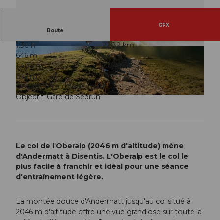
GPX
Route
1:30 h
22,89 km
© Andermatt-Urserntal Tourismus GmbH, Ferie
© Andermatt-Urserntal Tourismus GmbH, Ferie
646 m
640 m
nregion Andermatt
nregion Andermatt
1.404 m
2.046 m
642 m
Départ: Gare d'Andermatt
Objectif: Gare de Sedrun
© Andermatt-Urserntal Tourismus GmbH, Ferienregion Andermatt
Le col de l'Oberalp (2046 m d'altitude) mène
d'Andermatt à Disentis. L'Oberalp est le col le
plus facile à franchir et idéal pour une séance
d'entraînement légère.
La montée douce d'Andermatt jusqu'au col situé à
2046 m d'altitude offre une vue grandiose sur toute la