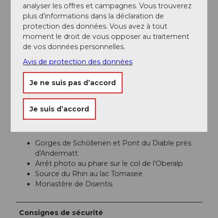
analyser les offres et campagnes. Vous trouverez
Matterhorn Gotthard Bahn
plus d’informations dans la déclaration de
protection des données. Vous avez à tout
moment le droit de vous opposer au traitement
Auteur(e)
de vos données personnelles.
Andermatt-Urserntal Tourismus GmbH
Avis de protection des données
Organisation
Je ne suis pas d’accord
Région de vacances Andermatt
Je suis d’accord
Conseil de l'auteur
Gorges de Schöllenen et Pont du Diable près
d'Andermatt
Arrêt photo au phare sur le col de l'Oberalp
Source du Rhin au lac Tomasee
Monastère de Disentis
Consignes de sécurité