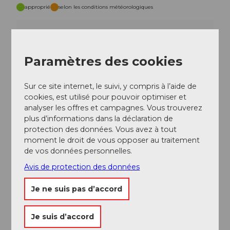
approprié
selon les conditions météorologiques
Jan
Fév
Mar
Avr
Mai
Jui
Jui
Aoû
Sep
Oct
Nov
Déc
Paramètres des cookies
Description de l'itinéraire
Sur ce site internet, le suivi, y compris à l’aide de
cookies, est utilisé pour pouvoir optimiser et
Sattel - Mostelberg - Herrenboden - Halsbann -
analyser les offres et campagnes. Vous trouverez
Mostelberg - Sattel
plus d’informations dans la déclaration de
protection des données. Vous avez à tout
Organisation
moment le droit de vous opposer au traitement
Schwyzer Wanderwege
de vos données personnelles.
Avis de protection des données
Je ne suis pas d’accord
A proximité
Regarder sur la carte
Je suis d’accord