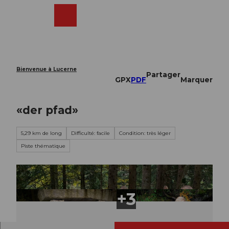
T
o
Webcams
Recherche
Menu
Shop
c
o
n
t
e
Bienvenue à Lucerne
Partager
n
GPX
PDF
Marquer
t
«der pfad»
5,29 km de long
Difficulté: facile
Condition: très léger
Piste thématique