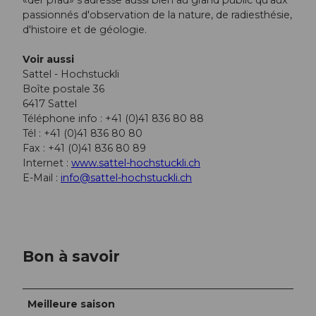
«der pfad» s'adresse aussi bien au grand public qu'aux
passionnés d'observation de la nature, de radiesthésie,
d'histoire et de géologie.
Voir aussi
Sattel - Hochstuckli
Boîte postale 36
6417 Sattel
Téléphone info : +41 (0)41 836 80 88
Tél : +41 (0)41 836 80 80
Fax : +41 (0)41 836 80 89
Internet :
www.sattel-hochstuckli.ch
E-Mail :
info@sattel-hochstuckli.ch
Bon à savoir
Meilleure saison