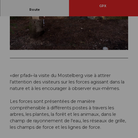
GPX
Route
2:00 h
5,29 km
© Schwyzer Wanderwege
© Schwyzer Wanderwege
608 m
208 m
777 m
1.312 m
535 m
Départ: Sattel, station basse du téléphérique
© Schwyzer Wanderwege
«der pfad»-la visite du Mostelberg vise à attirer
l'attention des visiteurs sur les forces agissant dans la
nature et à les encourager à observer eux-mêmes.
Les forces sont présentées de manière
compréhensible à différents postes à travers les
arbres, les plantes, la forêt et les animaux, dans le
champ de rayonnement de l'eau, les réseaux de grille,
les champs de force et les lignes de force.