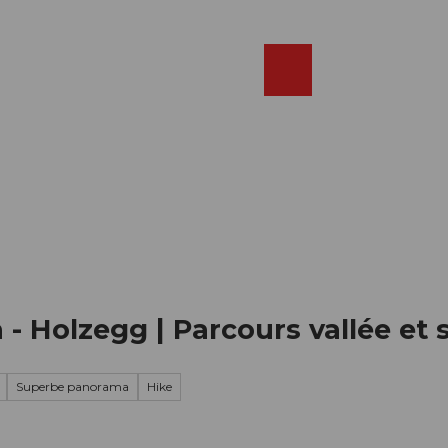
Réserver
FR
Webcams
Recherche
Shop
n - Holzegg | Parcours vallée e
Superbe panorama
Hike