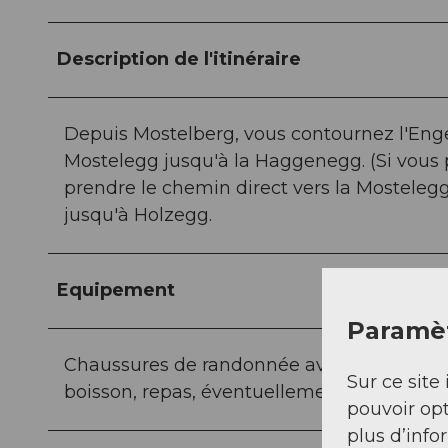
Description de l'itinéraire
Depuis Mostelberg, vous contournez l'Enge
Mostelegg jusqu'à la Haggenegg. (Si vous p
prendre le chemin direct vers la Mosteleg
jusqu'à Holzegg.
Equipement
Paramèt
Chaussures de randonnée avec une bonne s
Sur ce site 
boisson, repas, éventuellement des bâtons
pouvoir opt
plus d’info