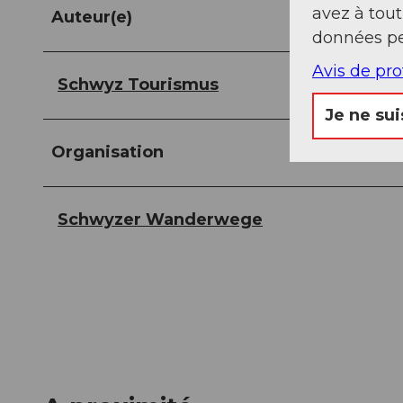
avez à tou
Auteur(e)
données pe
Avis de pr
Schwyz Tourismus
Je ne sui
Organisation
Schwyzer Wanderwege