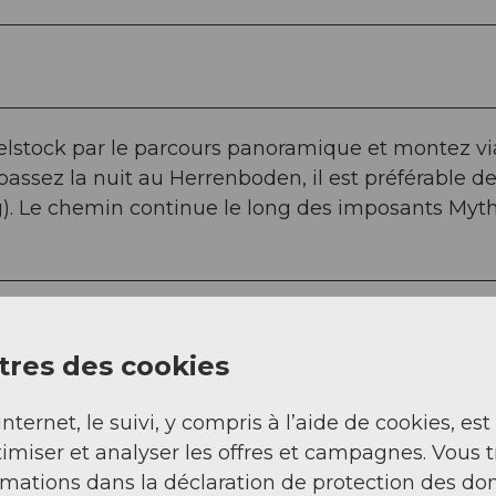
lstock par le parcours panoramique et montez vi
assez la nuit au Herrenboden, il est préférable d
g). Le chemin continue le long des imposants Myt
res des cookies
emelle ou chaussures de trekking, veste de plui
internet, le suivi, y compris à l’aide de cookies, est
.
imiser et analyser les offres et campagnes. Vous 
rmations dans la déclaration de protection des do