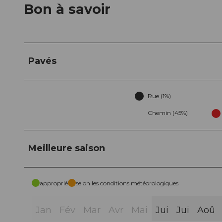
Bon à savoir
Pavés
Rue (1%)
Chemin (45%)
Meilleure saison
approprié
selon les conditions météorologiques
Jan
Fév
Mar
Avr
Mai
Jui
Jui
Aoû