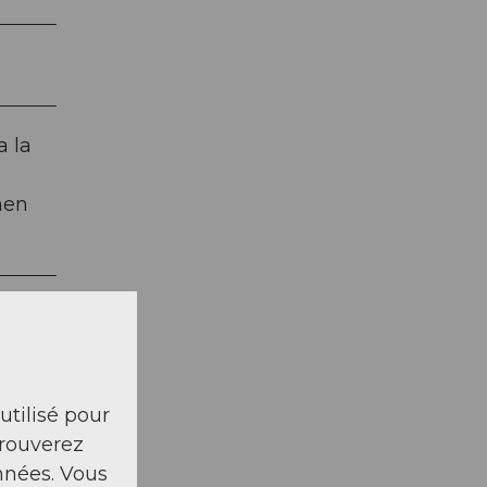
a la
e
hen
e,
 utilisé pour
trouverez
nnées. Vous