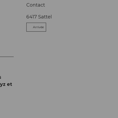
Contact
6417
Sattel
Arrivée
s
yz et