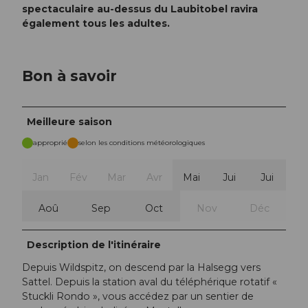
spectaculaire au-dessus du Laubitobel ravira
également tous les adultes.
Bon à savoir
Meilleure saison
approprié
selon les conditions météorologiques
Jan
Fév
Mar
Avr
Mai
Jui
Jui
Aoû
Sep
Oct
Nov
Déc
Description de l'itinéraire
Depuis Wildspitz, on descend par la Halsegg vers
Sattel. Depuis la station aval du téléphérique rotatif «
Stuckli Rondo », vous accédez par un sentier de