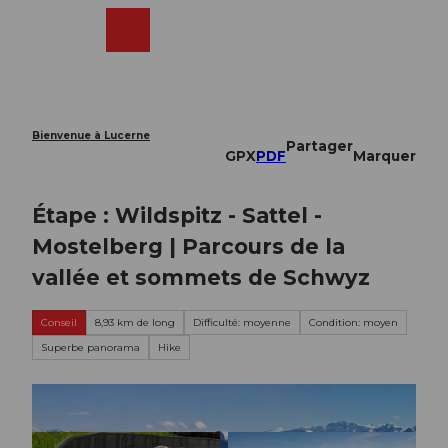
T
o
Webcams
Recherche
Menu
Shop
c
o
n
t
e
Bienvenue à Lucerne
Partager
n
GPX
PDF
Marquer
t
Étape : Wildspitz - Sattel -
Mostelberg | Parcours de la
vallée et sommets de Schwyz
Conseil
8,93 km de long
Difficulté: moyenne
Condition: moyen
Superbe panorama
Hike