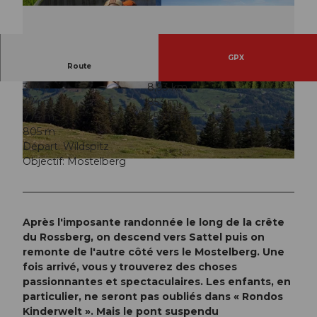
GPX
Route
3:14 h
8,93 km
© Berne Rando, myswitzerland.com
© Schwyz Tourismus
474 m
853 m
774 m
1.579 m
805 m
Départ: Wildspitz
Objectif: Mostelberg
© Schwyz Tourismus
Après l'imposante randonnée le long de la crête
du Rossberg, on descend vers Sattel puis on
remonte de l'autre côté vers le Mostelberg. Une
fois arrivé, vous y trouverez des choses
passionnantes et spectaculaires. Les enfants, en
particulier, ne seront pas oubliés dans « Rondos
Kinderwelt ». Mais le pont suspendu