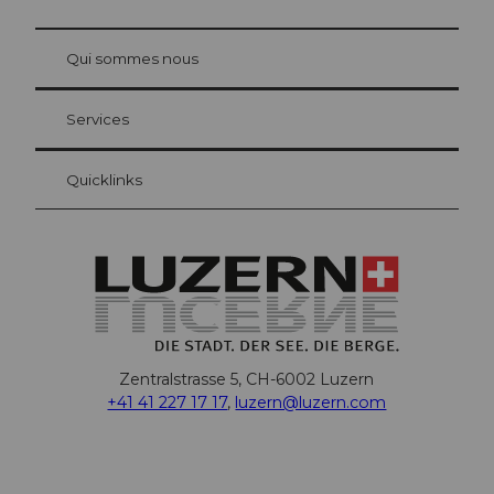
© Be
at Bre
chbü
hl
Qui sommes nous
Carte d’hôte Lucerne
Vos avantages en tant qu'hôte pour la nuit
Services
Quicklinks
Zentralstrasse 5, CH-6002 Luzern
+41 41 227 17 17
,
luzern@luzern.com