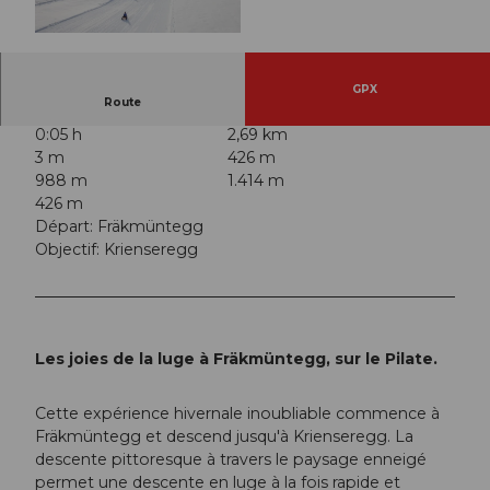
© Nidwalden Tourismus, Nidwalden Tourismus
GPX
Route
0:05 h
2,69 km
3 m
426 m
988 m
1.414 m
426 m
Départ: Fräkmüntegg
Objectif: Krienseregg
Les joies de la luge à Fräkmüntegg, sur le Pilate.
Cette expérience hivernale inoubliable commence à
Fräkmüntegg et descend jusqu'à Krienseregg. La
descente pittoresque à travers le paysage enneigé
permet une descente en luge à la fois rapide et