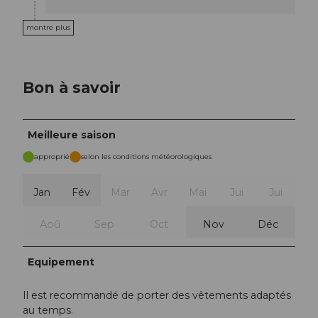
montre plus
Bon à savoir
Meilleure saison
approprié
selon les conditions météorologiques
Jan
Fév
Mar
Avr
Mai
Jui
Jui
Aoû
Sep
Oct
Nov
Déc
Equipement
Il est recommandé de porter des vêtements adaptés
au temps.