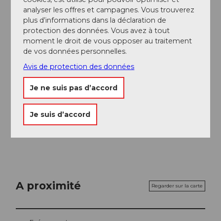
Informations supplémentaires / Liens
analyser les offres et campagnes. Vous trouverez
plus d’informations dans la déclaration de
protection des données. Vous avez à tout
Les luges peuvent être louées directement à la
moment le droit de vous opposer au traitement
station aval de Kriens.
de vos données personnelles.
Avis de protection des données
Auteur(e)
Je ne suis pas d’accord
Nidwalden Tourismus
Organisation
Je suis d’accord
Nidwalden Tourismus
A proximité
Regarder sur la carte