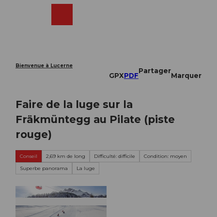
T
o
Webcams
Recherche
Menu
Shop
c
o
n
t
e
Bienvenue à Lucerne
Partager
n
GPX
PDF
Marquer
t
Faire de la luge sur la
Fräkmüntegg au Pilate (piste
rouge)
Conseil
2,69 km de long
Difficulté: difficile
Condition: moyen
Superbe panorama
La luge