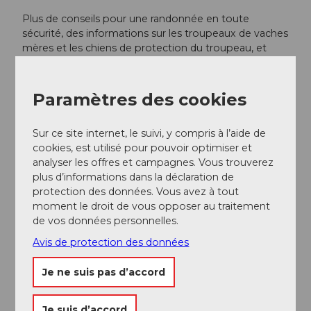
Plus de conseils pour une randonnée en toute
sécurité, des informations sur les troupeaux de vaches
mères et les chiens de protection du troupeau, et
bien plus encore sont disponibles sur le site des
Sentiers Suisses
.
Paramètres des cookies
Arrivée et stationnement
Sur ce site internet, le suivi, y compris à l’aide de
Vers la destination
cookies, est utilisé pour pouvoir optimiser et
analyser les offres et campagnes. Vous trouverez
La biosphère UNESCO Entlebuch se trouve au cœur
plus d’informations dans la déclaration de
de la Suisse, entre Berne et Lucerne. Vous atteignez
protection des données. Vous avez à tout
Sörenberg via la route principale 10 en direction de
moment le droit de vous opposer au traitement
Schüpfheim, puis de là à Flühli Sörenberg jusqu'à la
de vos données personnelles.
station de vallée du téléphérique Sörenberg - Brienzer
Rothorn.
Avis de protection des données
En été, vous pouvez accéder à Sörenberg via Sarnen -
Je ne suis pas d’accord
Giswil par le col Glaubenbielen.
Je suis d’accord
Stationnement