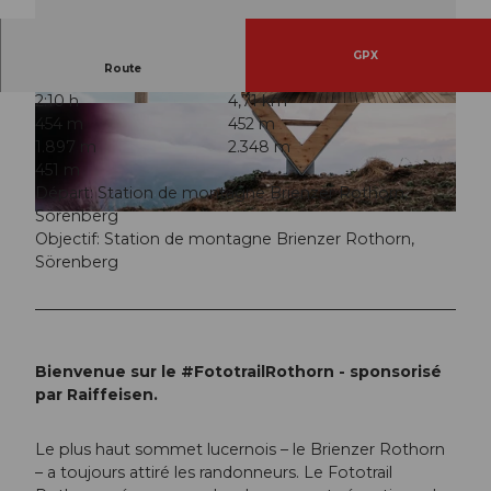
GPX
Route
2:10 h
4,71 km
© Felder Photography , UNESCO Biosphäre En
© Felder Photography , UNESCO Biosphäre En
454 m
452 m
tlebuch
tlebuch
1.897 m
2.348 m
451 m
Départ: Station de montagne Brienzer Rothorn,
Sörenberg
© Felder Photography, UNESCO Biosphäre Entlebuch
Objectif: Station de montagne Brienzer Rothorn,
Sörenberg
Bienvenue sur le #FototrailRothorn - sponsorisé
par Raiffeisen.
Le plus haut sommet lucernois – le Brienzer Rothorn
– a toujours attiré les randonneurs. Le Fototrail