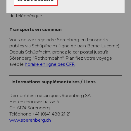
Un parking payant est disponible à la station de vallée
du téléphérique.
Transports en commun
Vous pouvez rejoindre Sörenberg en transports
publics via Schüpfheim (ligne de train Berne-Lucerne).
Depuis Schüpfheim, prenez le car postal jusqu'à
Sörenberg "Rothornbahn". Planifiez votre voyage
avec le
horaire en ligne des CFF.
Informations supplémentaires / Liens
Remontées mécaniques Sörenberg SA
Hinterschöniseistrasse 4
CH-6174 Sörenberg
Téléphone +41 (0)41 488 21 21
www.soerenberg.ch