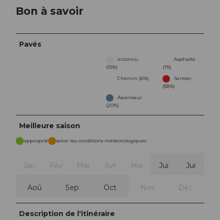
Bon à savoir
Pavés
Inconnu
Asphalte
(15%)
(1%)
Chemin (6%)
Sentier
(58%)
Ascenseur
(20%)
Meilleure saison
approprié
selon les conditions météorologiques
Jan
Fév
Mar
Avr
Mai
Jui
Jui
Aoû
Sep
Oct
Nov
Déc
Description de l'itinéraire