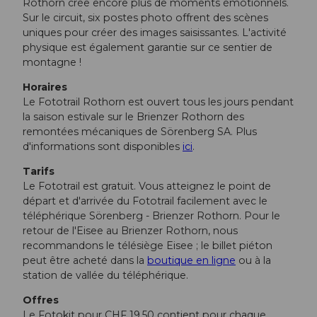
Rothorn crée encore plus de moments émotionnels.
Sur le circuit, six postes photo offrent des scènes
uniques pour créer des images saisissantes. L'activité
physique est également garantie sur ce sentier de
montagne !
Horaires
Le Fototrail Rothorn est ouvert tous les jours pendant
la saison estivale sur le Brienzer Rothorn des
remontées mécaniques de Sörenberg SA. Plus
d'informations sont disponibles
ici
.
Tarifs
Le Fototrail est gratuit. Vous atteignez le point de
départ et d'arrivée du Fototrail facilement avec le
téléphérique Sörenberg - Brienzer Rothorn. Pour le
retour de l'Eisee au Brienzer Rothorn, nous
recommandons le télésiège Eisee ; le billet piéton
peut être acheté dans la
boutique en ligne
ou à la
station de vallée du téléphérique.
Offres
Le Fotokit pour CHF 19.50 contient pour chaque