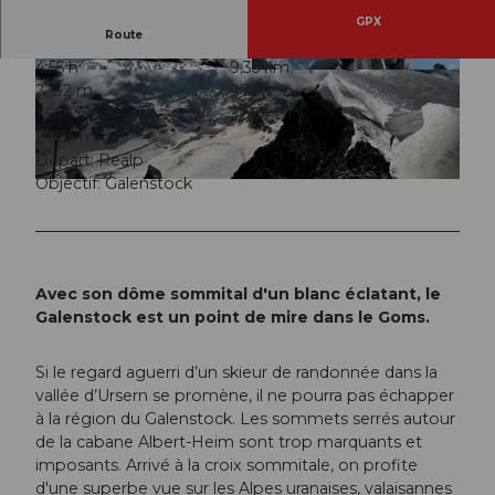
GPX
Route
4:55 h
9,35 km
© Andermatt-Urserntal Tourismus GmbH, Ferie
© Andermatt-Urserntal Tourismus GmbH, Ferie
2.132 m
97 m
nregion Andermatt
nregion Andermatt
1.549 m
3.584 m
2.035 m
Départ: Realp
Objectif: Galenstock
© Andermatt-Urserntal Tourismus GmbH, Ferienregion Andermatt
Avec son dôme sommital d'un blanc éclatant, le
Galenstock est un point de mire dans le Goms.
Si le regard aguerri d’un skieur de randonnée dans la
vallée d’Ursern se promène, il ne pourra pas échapper
à la région du Galenstock. Les sommets serrés autour
de la cabane Albert-Heim sont trop marquants et
imposants. Arrivé à la croix sommitale, on profite
d'une superbe vue sur les Alpes uranaises, valaisannes