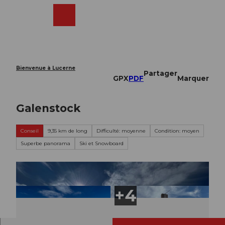
T
o
Webcams
Recherche
Menu
Shop
c
o
n
t
e
Bienvenue à Lucerne
Partager
n
GPX
PDF
Marquer
t
Galenstock
Conseil
9,35 km de long
Difficulté: moyenne
Condition: moyen
Superbe panorama
Ski et Snowboard