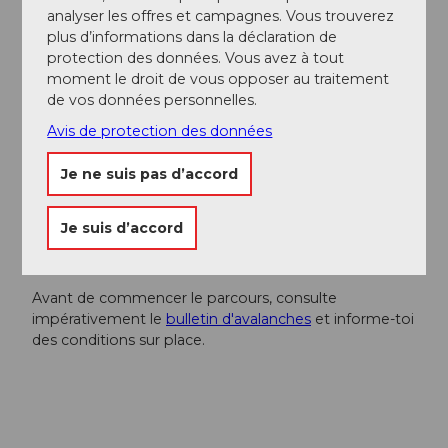
contacter :
Région de vacances d’Andermatt
, +41 41
analyser les offres et campagnes. Vous trouverez
888 71 00,
info@andermatt.swiss
plus d’informations dans la déclaration de
protection des données. Vous avez à tout
moment le droit de vous opposer au traitement
Auteur(e)
de vos données personnelles.
Andermatt-Urserntal Tourismus GmbH
Avis de protection des données
Organisation
Je ne suis pas d’accord
Région de vacances Andermatt
Je suis d’accord
Consignes de sécurité
Avant de commencer le parcours, consulte
impérativement le
bulletin d'avalanches
et informe-toi
des conditions sur place.