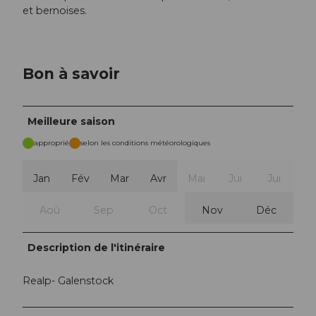
et bernoises.
Bon à savoir
Meilleure saison
approprié
selon les conditions météorologiques
Jan
Fév
Mar
Avr
Mai
Jui
Jui
Aoû
Sep
Oct
Nov
Déc
Description de l'itinéraire
Realp- Galenstock