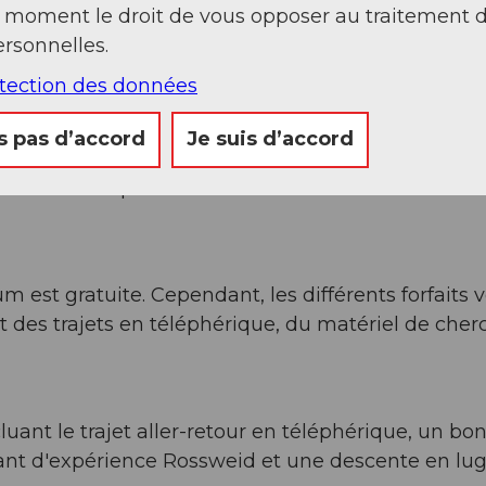
a tourbière !
t moment le droit de vous opposer au traitement 
rsonnelles.
ouvert tous les jours durant la
saison estivale des
otection des données
s pas d’accord
Je suis d’accord
nt le Grand parcours de la tourbière et le chemin
 est gratuite. Cependant, les différents forfaits 
t des trajets en téléphérique, du matériel de cher
luant le trajet aller-retour en téléphérique, un bo
nt d'expérience Rossweid et une descente en lu