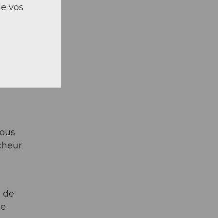
de vos
 de la
vous
cheur
n de
ge