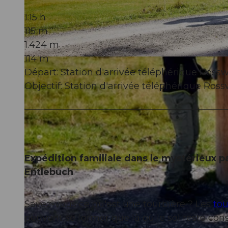
1:15 h
115 m
1.424 m
114 m
© Beat Brechbühl, UNESCO Biosphäre Entlebuch
Départ: Station d'arrivée téléphérique Ross
Objectif: Station d'arrivée téléphérique Ros
Expédition familiale dans le mystérieux 
Entlebuch
Savez-vous ce qu'est une tourbière ? Les
tou
peuvent se former que là où le sol reste 