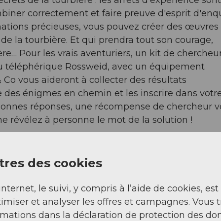
mbiner correctement et faire preuve d'esprit d'enq
mations précieuses, vous pouvez créer des œuvres 
e de la tourbière. Et qui prendra tout son courage,
re… Pour les vrais aventuriers, un kit de chercheur
 du téléphérique Rossweid, avec un équipement
 Co vous aideront à collecter des résultats
 des énigmes en chemin et les inscrire dans votr
 bonnes réponses, une récompense de chercheur 
 ne révélez à personne le mot de la solution !
 Alpes
l est préférable que toute la famille participe. Le
res des cookies
ment, il y a en chemin de magnifiques endroits po
'exploration réussie, vous pouvez jouer librement
internet, le suivi, y compris à l’aide de cookies, est
de tourbière à Rossweid. Pour ceux qui sont encor
imiser et analyser les offres et campagnes. Vous 
n, le parcours court adapté aux poussettes est
rmations dans la déclaration de protection des do