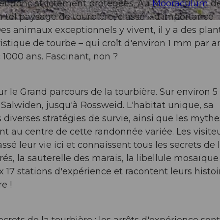
 et donc strictement protégées. Au
Mooraculum
d
tel paysage de tourbière, classé « d’importance
Des animaux exceptionnels y vivent, il y a des plan
istique de tourbe – qui croît d'environ 1 mm par a
 1000 ans. Fascinant, non ?
sur le Grand parcours de la tourbière. Sur environ 5
Salwiden, jusqu'à Rossweid. L'habitat unique, sa
diverses stratégies de survie, ainsi que les mythe
nt au centre de cette randonnée variée. Les visite
é leur vie ici et connaissent tous les secrets de 
 prés, la sauterelle des marais, la libellule mosaïque
x 17 stations d'expérience et racontent leurs histoi
e !
ets de la tourbière : les arrêts d'expérience sont