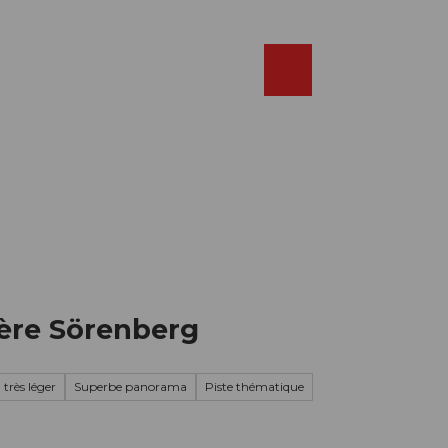
Réserver
FR
Webcams
Recherche
Shop
ière Sörenberg
 très léger
Superbe panorama
Piste thématique