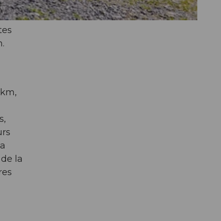
e
tes
n.
 km,
s,
urs
la
 de la
res