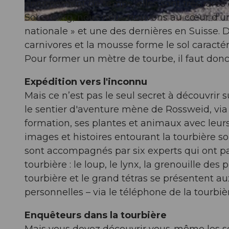
énormément de temps, elles sont très rares
Sörenberg, nous nous trouvons au cœur d'un 
© Beat Brechbühl, UNESCO Biosphäre Entlebuch
nationale » et une des dernières en Suisse. 
carnivores et la mousse forme le sol caractér
Pour former un mètre de tourbe, il faut donc
Expédition vers l'inconnu
Mais ce n’est pas le seul secret à découvrir 
le sentier d'aventure mène de Rossweid, via 
formation, ses plantes et animaux avec leurs 
images et histoires entourant la tourbière so
sont accompagnés par six experts qui ont pass
tourbière : le loup, le lynx, la grenouille des
tourbière et le grand tétras se présentent au
personnelles – via le téléphone de la tourbièr
Enquêteurs dans la tourbière
Mais vous devez découvrir vous-même les secr