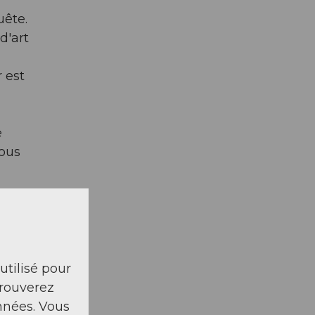
uête.
d'art
 est
e
vous
ur se
 et
 utilisé pour
e en
trouverez
nnées. Vous