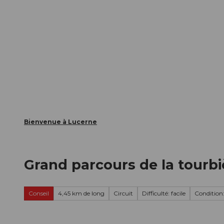
T
nts
Webcams
Carte d’hôte
o
c
La ville
La région
Informer
o
n
t
e
n
t
Bienvenue à Lucerne
Grand parcours de la tourb
Conseil
4,45 km de long
Circuit
Difficulté: facile
Condition: