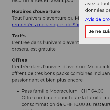
recommandé. En avant pour l'aventure dans l
avez à tou
données pe
Horaires d'ouverture
Tout l’univers d’aventure du Mooraculum est 
Avis de pr
remontées mécaniques de Sörenberg
.
Je ne sui
Tarifs
L'entrée dans l'univers d'aventure, comprena
drosera, est gratuite.
Offres
L'entrée dans l'univers d'aventure Mooraculum
offrent de très bons packs combinés incluan
passionnant et bien plus encore.
Pass famille Mooraculum : CHF 64.00
Offre combinée pour toute la famille inc
consommation de CHF 10.00 au restaura