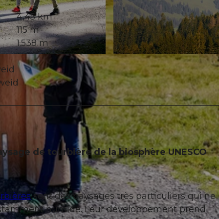
4,45 km
115 m
1.538 m
© Beat Brechbühl, UNESCO Biosphäre Entlebuch
weid
sweid
paysage de tourbière de la biosphère UNESCO
rbières
sont des paysages très particuliers qui ne
constamment humide. Leur développement prend