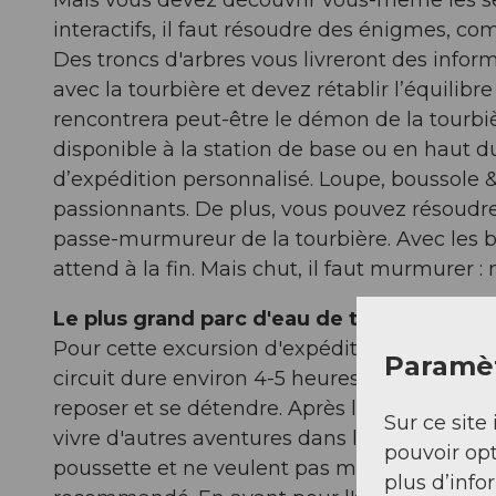
interactifs, il faut résoudre des énigmes, co
Des troncs d'arbres vous livreront des infor
avec la tourbière et devez rétablir l’équilibr
rencontrera peut-être le démon de la tourbiè
disponible à la station de base ou en haut
d’expédition personnalisé. Loupe, boussole &
passionnants. De plus, vous pouvez résoudre
passe-murmureur de la tourbière. Avec les
attend à la fin. Mais chut, il faut murmurer :
Le plus grand parc d'eau de tourbière des
Pour cette excursion d'expédition exigeante, i
Paramèt
circuit dure environ 4-5 heures et naturelle
reposer et se détendre. Après la randonnée d
Sur ce site 
vivre d'autres aventures dans le parc d'eau 
pouvoir opt
poussette et ne veulent pas marcher trop loi
plus d’info