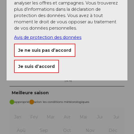
panneaux ViaJacobi jusqu'à la place principale
analyser les offres et campagnes. Vous trouverez
d’Einsiedeln.
plus d’informations dans la déclaration de
protection des données. Vous avez à tout
moment le droit de vous opposer au traitement
de vos données personnelles.
Bon à savoir
Avis de protection des données
Je ne suis pas d’accord
Pavés
Rue (53%)
Asphalte
Je suis d’accord
(34%)
Chemin
Sentier (1%)
(12%)
Meilleure saison
approprié
selon les conditions météorologiques
Jan
Fév
Mar
Avr
Mai
Jui
Jui
Aoû
Sep
Oct
Nov
Déc