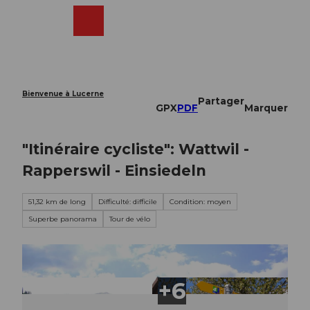
T
o
Webcams
Recherche
Menu
Shop
c
o
n
t
e
Bienvenue à Lucerne
Partager
n
GPX
PDF
Marquer
t
"Itinéraire cycliste": Wattwil -
Rapperswil - Einsiedeln
51,32 km de long
Difficulté: difficile
Condition: moyen
Superbe panorama
Tour de vélo