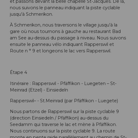
et passons devant la belle chapelle St-Jacques. De là,
nous suivons le panneau indiquant la piste cyclable
jusqu'à Schmerikon.
À Schmerikon, nous traversons le village jusqu'à la
gare où nous tournons à gauche au restaurant Bad
am See au-dessus du passage à niveau. Nous suivons
ensuite le panneau vélo indiquant Rapperswil et
Route n ° 9 et longeons le lac vers Rapperswil.
Étape 4
Itinéraire : Rapperswil - Pfäffikon - Luegeten – St-
Meinrad (Etzel) - Einsiedeln
Rapperswil– - St.Meinrad (par Pfäffikon - Luegete)
Nous partons de Rapperswil sur la piste cyclable 9
(direction Einsiedeln / Pfäffikon) au-dessus du
Seedamm qui traverse le lac et mène à Pfäffikon.
Nous continuons sur la piste cyclable 9. La route
monte en pente raide parallèlement au chemin de St-