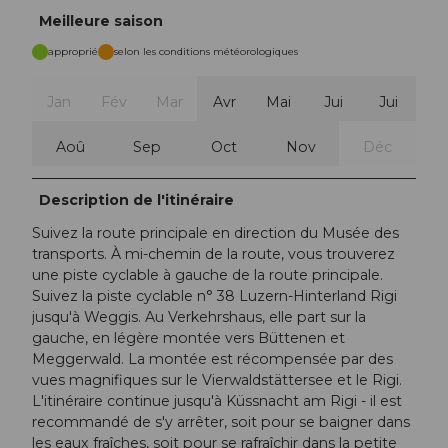
Meilleure saison
approprié
selon les conditions météorologiques
Jan
Fév
Mar
Avr
Mai
Jui
Jui
Aoû
Sep
Oct
Nov
Déc
Description de l'itinéraire
Suivez la route principale en direction du Musée des
transports. À mi-chemin de la route, vous trouverez
une piste cyclable à gauche de la route principale.
Suivez la piste cyclable n° 38 Luzern-Hinterland Rigi
jusqu'à Weggis. Au Verkehrshaus, elle part sur la
gauche, en légère montée vers Büttenen et
Meggerwald. La montée est récompensée par des
vues magnifiques sur le Vierwaldstättersee et le Rigi.
L'itinéraire continue jusqu'à Küssnacht am Rigi - il est
recommandé de s'y arrêter, soit pour se baigner dans
les eaux fraîches, soit pour se rafraîchir dans la petite