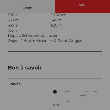
GPX
Route
1:30 h
19,86 km
350 m
345 m
435 m
620 m
185 m
Départ: Schweizerhof Luzern
Objectif: Hotels Alexander & Gerbi, Weggis
Bon à savoir
Pavés
Rue (45%)
Asphalte
(46%)
Chemin
(10%)