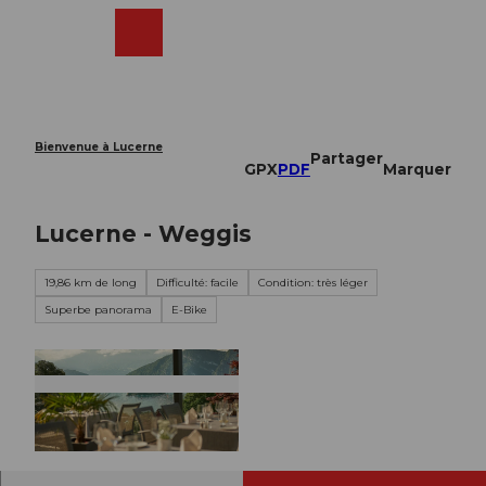
T
o
Webcams
Recherche
Menu
Shop
c
o
n
t
e
Bienvenue à Lucerne
Partager
n
GPX
PDF
Marquer
t
Lucerne - Weggis
19,86 km de long
Difficulté: facile
Condition: très léger
Superbe panorama
E-Bike
© Private Selection Hotels & Tours, Private Sele
ction Hotels