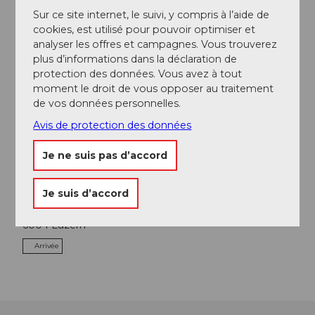
A proximité
Regarder sur la carte
Sur ce site internet, le suivi, y compris à l’aide de
cookies, est utilisé pour pouvoir optimiser et
analyser les offres et campagnes. Vous trouverez
plus d’informations dans la déclaration de
Evénement
protection des données. Vous avez à tout
moment le droit de vous opposer au traitement
A voir
de vos données personnelles.
Avis de protection des données
Excursions
Je ne suis pas d’accord
Je suis d’accord
Contact
6004
Luzern
Arrivée