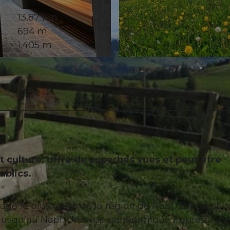
13,87 km
694 m
1.405 m
© Willisau Tourismus, Willisau Tourismus |
CC-BY
 culture, offre de superbes vues et peut être
ublics.
ge le plus élevé de la région de Napf. Sur un ch
ies jusqu’au Napf. Une vue panoramique impression