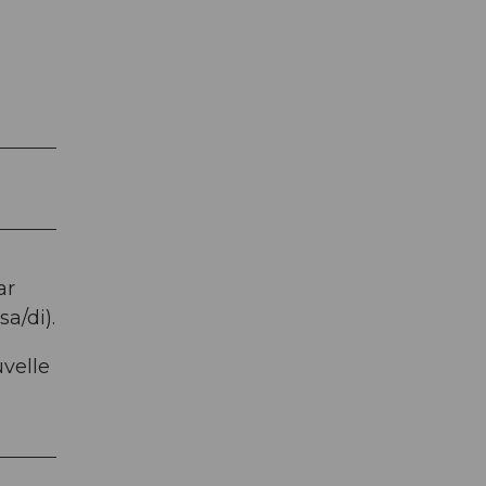
ar
a/di).
velle