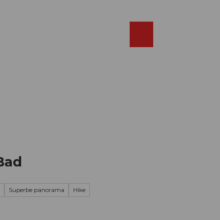
Réserver
FR
Webcams
Recherche
Shop
Bad
Superbe panorama
Hike