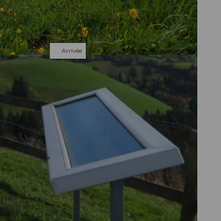
Contact
6125
Menzberg
Arrivée
emin
nante