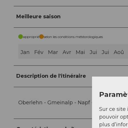
Meilleure saison
approprié
selon les conditions météorologiques
Jan
Fév
Mar
Avr
Mai
Jui
Jui
Aoû
Description de l'itinéraire
Paramèt
Oberlehn - Gmeinalp - Napf - Niederänzi -
Sur ce site 
pouvoir opt
plus d’info