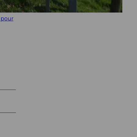
ritée,
et
 pour