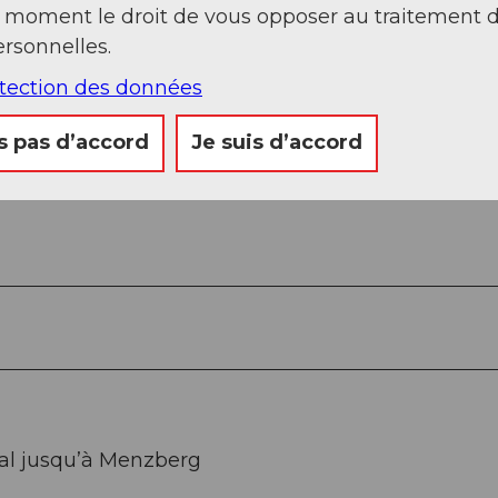
t moment le droit de vous opposer au traitement 
rsonnelles.
otection des données
s pas d’accord
Je suis d’accord
tal jusqu’à Menzberg