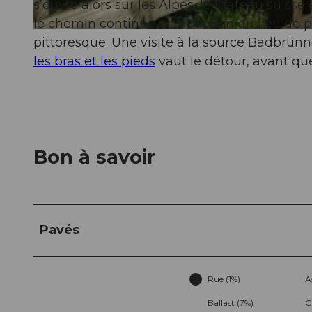
s’ouvre alors sur les Alpes, le Plateau suiss
le chemin continue en direction du lieu de p
© Willisau Tourismus, Willisau Tourismus |
CC-BY
pittoresque. Une visite à la source Badbrünn
les bras et les pieds
vaut le détour, avant qu
Bon à savoir
Pavés
Rue (1%)
A
Ballast (7%)
C