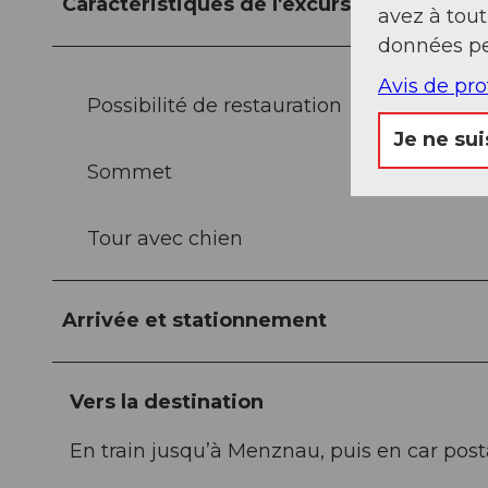
Caractéristiques de l'excursion
avez à tou
données pe
Avis de pr
Possibilité de restauration
Je ne sui
Sommet
Tour avec chien
Arrivée et stationnement
Vers la destination
En train jusqu’à Menznau, puis en car pos