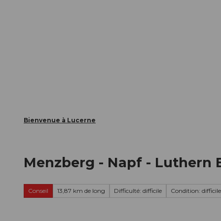
T
nts
Webcams
Carte d’hôte
o
c
La ville
La région
Informer
o
n
t
e
n
t
Bienvenue à Lucerne
Menzberg - Napf - Luthern 
Conseil
13,87 km de long
Difficulté: difficile
Condition: difficile