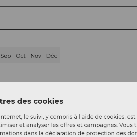
Sep
Oct
Nov
Déc
res des cookies
 Luthern Bad
internet, le suivi, y compris à l’aide de cookies, est
imiser et analyser les offres et campagnes. Vous 
rmations dans la déclaration de protection des do