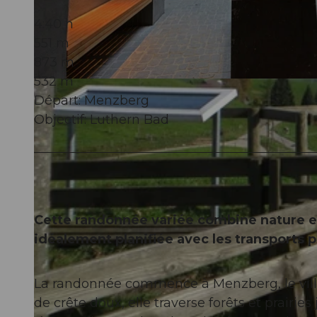
4:40 h
551 m
873 m
532 m
© Willisau Tourismus, Willisau Tourismus |
CC-BY-ND
Départ: Menzberg
Objectif: Luthern Bad
Cette randonnée variée combine nature et
idéalement planifiée avec les transports p
La randonnée commence à Menzberg, le villa
de crête doux, elle traverse forêts et prair