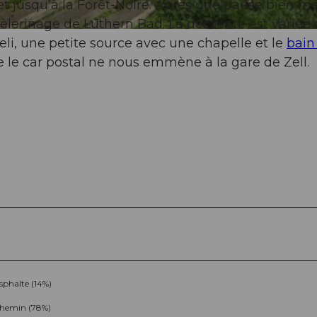
e et jusqu’à la Forêt-Noire. Après une pause bien mé
èlerinage de Luthern Bad. La descente est variée 
eli, une petite source avec une chapelle et le
bain
e le car postal ne nous emmène à la gare de Zell.
sphalte (14%)
hemin (78%)