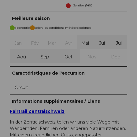
Sentier (14%)
Meilleure saison
approprié
selon les conditions météorologiques
Jan
Fév
Mar
Avr
Mai
Jui
Jui
Aoû
Sep
Oct
Nov
Déc
Caractéristiques de l'excursion
Circuit
Informations supplémentaires / Liens
Fairtrail Zentralschweiz
In der Zentralschweiz teilen wir uns viele Wege mit
Wandernden, Familien oder anderen Naturnutzenden.
Mit einem freundlichen Gruss, angepasster