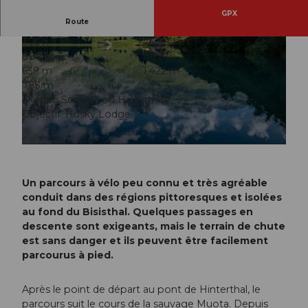
GPX
Route
3:25 h
24,88 km
887 m
887 m
639 m
1.422 m
783 m
Départ: Schlattli ou Hinterthal
Objectif: Husky Lodge
© Xaver Büeler, Bikegenoss Zentralschweiz
© Xaver Büeler, Bikegenoss Zentralschweiz
Un parcours à vélo peu connu et très agréable
conduit dans des régions pittoresques et isolées
au fond du Bisisthal. Quelques passages en
descente sont exigeants, mais le terrain de chute
est sans danger et ils peuvent être facilement
parcourus à pied.
Après le point de départ au pont de Hinterthal, le
parcours suit le cours de la sauvage Muota. Depuis