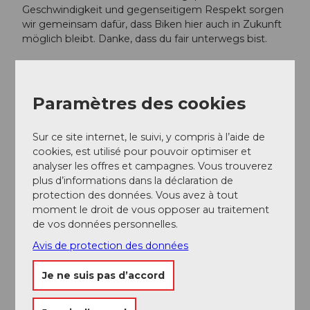
Geschwindigkeit und gegenseitigem Respekt sorgen
wir gemeinsam dafür, dass Biken hier auch in Zukunft
möglich bleibt. Danke, dass du fair unterwegs bist.
Auteur(e)
Paramètres des cookies
Xaver Büeler
Organisation
Sur ce site internet, le suivi, y compris à l’aide de
cookies, est utilisé pour pouvoir optimiser et
Bikegenoss Zentralschweiz
analyser les offres et campagnes. Vous trouverez
plus d’informations dans la déclaration de
Conseil de l'auteur
protection des données. Vous avez à tout
moment le droit de vous opposer au traitement
Des possibilités de restauration idéales existent au
de vos données personnelles.
Schwarzenbach, au Waldisee et à la Husky Lodge.
Avis de protection des données
Je ne suis pas d’accord