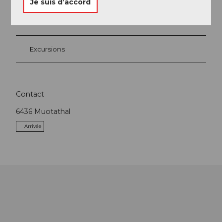
Je suis d’accord
A proximité
Regarder sur la carte
Excursions
Contact
6436
Muotathal
Arrivée