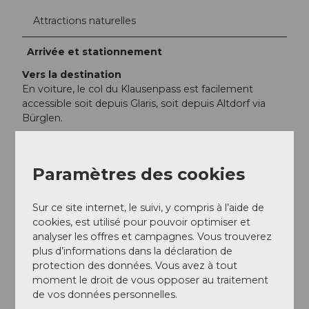
Attractions naturelles
Arrivée et stationnement
Vers la destination
En voiture, le col du Klausenpass est facilement
accessible soit depuis Glaris, soit depuis Altdorf via
Bürglen.
Stationnement
À la chapelle du col, il y a suffisamment de places de
parking (gratuites).
Paramètres des cookies
Transports en commun
En car postal, nous atteignons soit l'hôtel
Sur ce site internet, le suivi, y compris à l’aide de
Klausenpasshöhe, soit le col du Klausenpass. Ce sont
cookies, est utilisé pour pouvoir optimiser et
deux arrêts différents.
analyser les offres et campagnes. Vous trouverez
plus d’informations dans la déclaration de
protection des données. Vous avez à tout
Informations supplémentaires / Liens
moment le droit de vous opposer au traitement
http://www.kempfklaus.ch/
de vos données personnelles.