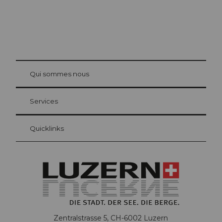
© Be
at Bre
chbü
hl
Qui sommes nous
Carte d’hôte Lucerne
Vos avantages en tant qu'hôte pour la nuit
Services
Quicklinks
Zentralstrasse 5, CH-6002 Luzern