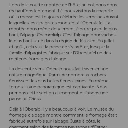
Lors de la courte montée de l'hôtel au col, nous nous
réchauffons lentement. Là, nous visitons la chapelle
où la messe est toujours célébrée les semaines durant
lesquelles les alpagistes montent à l'Oberstafel. La
montée nous mène doucement à notre point le plus
haut, l'alpage Chammlialp. C’est l'alpage pour vaches
le plus haut situé dans la région du Klausen. En juillet
et août, cela vaut la peine de s’y arrêter, lorsque la
famille d'alpagistes fabrique sur l'Oberstafel un des
meilleurs fromages d'alpage.
La descente vers l'Oberalp nous fait traverser une
nature magnifique. Parmi de nombreux rochers
fleurissent les plus belles fleurs alpines. En même
temps, la vue panoramique est captivante. Nous
prenons cette section calmement et faisons une
pause au Griess.
Déjà à l'Oberalp, il y a beaucoup à voir. Le musée du
fromage d'alpage montre comment le fromage était
fabriqué autrefois sur l'alpage. Juste à côté, le
charmant salon des femmes paysannes d'Esther