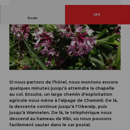
GPX
Route
3:01 h
8,57 km
281 m
501 m
1.610 m
2.060 m
450 m
Départ: Hôtel Klausenpasshöhe
Objectif: Alpage Wannelen (berstafel Urnerboden)
© Markus Fehlmann, Verein Urner Wanderwege
© Markus Fehlmann, Verein Urner Wanderwege
Si nous partons de l'hôtel, nous montons encore
quelques minutes jusqu'à atteindre la chapelle
au col. Ensuite, un large chemin d'exploitation
agricole nous mène à l'alpage de Chammli. De là,
la descente continue jusqu'à l'Oberalp, puis
jusqu'à Wannelen. De là, le téléphérique nous
descend au hameau de Ribi, où nous pouvons
facilement sauter dans le car postal.