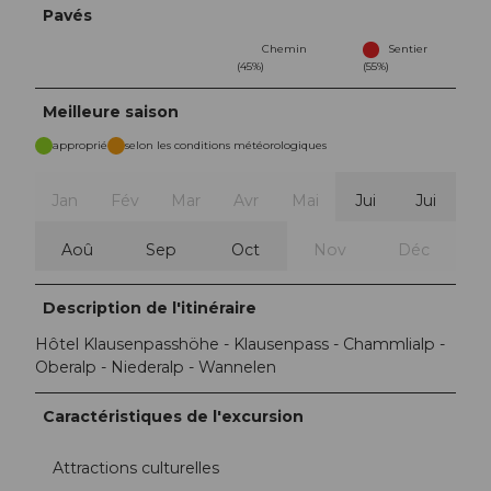
Pavés
Chemin
Sentier
(45%)
(55%)
Meilleure saison
approprié
selon les conditions météorologiques
Jan
Fév
Mar
Avr
Mai
Jui
Jui
Aoû
Sep
Oct
Nov
Déc
Description de l'itinéraire
Hôtel Klausenpasshöhe - Klausenpass - Chammlialp -
Oberalp - Niederalp - Wannelen
Caractéristiques de l'excursion
Attractions culturelles