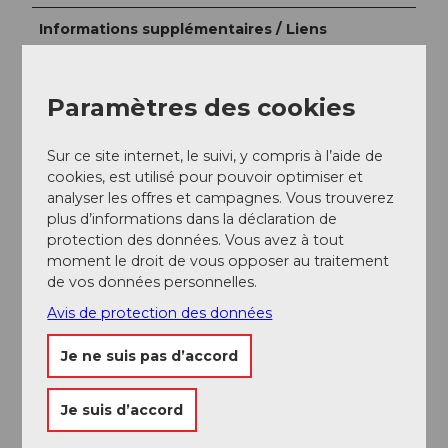
Informations supplémentaires / Liens
Restaurant Horat
Paramètres des cookies
Restaurant Minsterhotel
Sur ce site internet, le suivi, y compris à l’aide de
Auteur(e)
cookies, est utilisé pour pouvoir optimiser et
analyser les offres et campagnes. Vous trouverez
Einsiedeln-Ybrig-Zürichsee Tourismus
plus d’informations dans la déclaration de
protection des données. Vous avez à tout
Organisation
moment le droit de vous opposer au traitement
Region Ybrig
de vos données personnelles.
Avis de protection des données
Conseil de l'auteur
Je ne suis pas d’accord
Terrasse de jardin du restaurant Minsterhotel et à
l'Alpenbeiz de Horat
Je suis d’accord