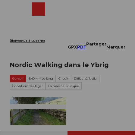
T
o
Webcams
Recherche
Menu
Shop
c
o
n
t
e
Bienvenue à Lucerne
Partager
n
GPX
PDF
Marquer
t
Nordic Walking dans le Ybrig
Conseil
6,40 km de long
Circuit
Difficulté: facile
Condition: très léger
La marche nordique
© Ybrig Tourismus, Region Ybrig