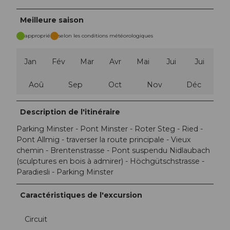
Meilleure saison
approprié
selon les conditions météorologiques
Jan
Fév
Mar
Avr
Mai
Jui
Jui
Aoû
Sep
Oct
Nov
Déc
Description de l'itinéraire
Parking Minster - Pont Minster - Roter Steg - Ried -
Pont Allmig - traverser la route principale - Vieux
chemin - Brentenstrasse - Pont suspendu Nidlaubach
(sculptures en bois à admirer) - Höchgütschstrasse -
Paradiesli - Parking Minster
Caractéristiques de l'excursion
Circuit