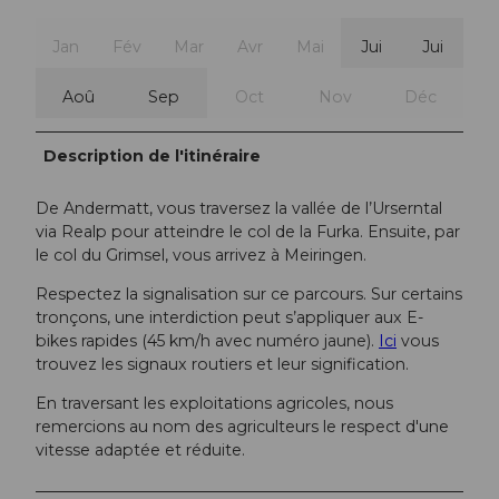
Jan
Fév
Mar
Avr
Mai
Jui
Jui
Aoû
Sep
Oct
Nov
Déc
Description de l'itinéraire
De Andermatt, vous traversez la vallée de l’Urserntal
via Realp pour atteindre le col de la Furka. Ensuite, par
le col du Grimsel, vous arrivez à Meiringen.
Respectez la signalisation sur ce parcours. Sur certains
tronçons, une interdiction peut s’appliquer aux E-
bikes rapides (45 km/h avec numéro jaune).
Ici
vous
trouvez les signaux routiers et leur signification.
En traversant les exploitations agricoles, nous
remercions au nom des agriculteurs le respect d'une
vitesse adaptée et réduite.