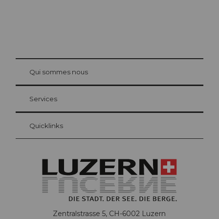
© Be
at Bre
chbü
hl
Qui sommes nous
Carte d’hôte Lucerne
Vos avantages en tant qu'hôte pour la nuit
Services
Quicklinks
Zentralstrasse 5, CH-6002 Luzern