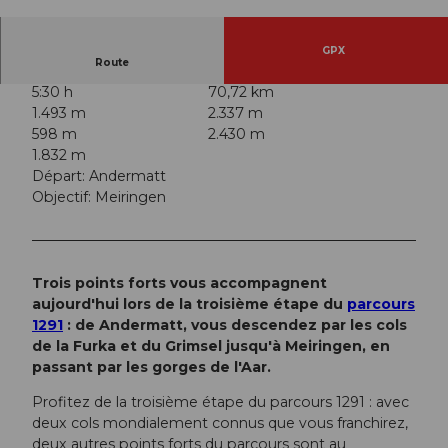
© Nico Schärer | Luzern Tourismus
GPX
Route
5:30 h
70,72 km
1.493 m
2.337 m
598 m
2.430 m
1.832 m
Départ: Andermatt
Objectif: Meiringen
Trois points forts vous accompagnent
aujourd'hui lors de la troisième étape du
parcours
1291
: de Andermatt, vous descendez par les cols
de la Furka et du Grimsel jusqu'à Meiringen, en
passant par les gorges de l'Aar.
Profitez de la troisième étape du parcours 1291 : avec
deux cols mondialement connus que vous franchirez,
deux autres points forts du parcours sont au