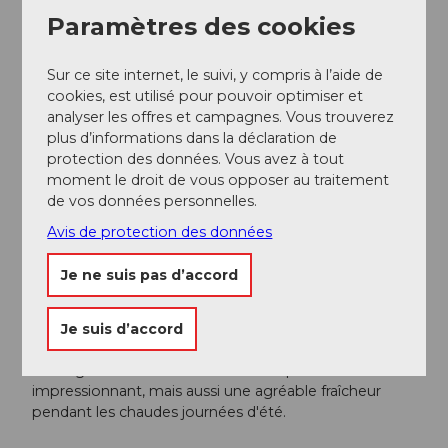
Carte Veloland SuisseMobile
Paramètres des cookies
Informations sur les cols alpins
Sur ce site internet, le suivi, y compris à l’aide de
Auteur(e)
cookies, est utilisé pour pouvoir optimiser et
Luzern Tourismus AG
analyser les offres et campagnes. Vous trouverez
plus d’informations dans la déclaration de
protection des données. Vous avez à tout
Organisation
moment le droit de vous opposer au traitement
Lucerne Tourisme
de vos données personnelles.
Avis de protection des données
Conseil de l'auteur
Je ne suis pas d’accord
Profitez de la traversée des cols de la Furka et du
Grimsel et repensez à l'histoire fascinante de ces
routes.
Je suis d’accord
Une visite des
gorges de l'Aar
entre Innertkirchen et
Meiringen offre non seulement un spectacle naturel
impressionnant, mais aussi une agréable fraîcheur
pendant les chaudes journées d'été.