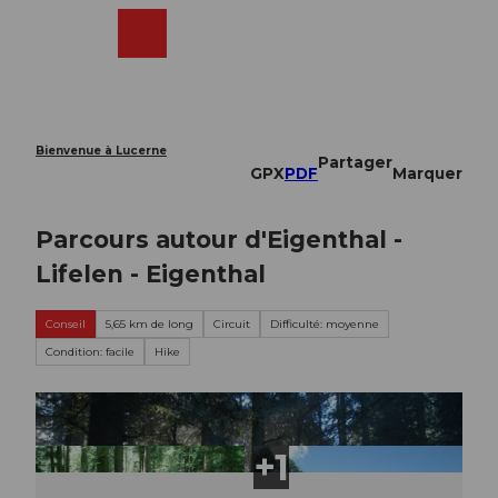
T
o
Webcams
Recherche
Menu
Shop
c
o
n
t
e
Bienvenue à Lucerne
Partager
n
GPX
PDF
Marquer
t
Parcours autour d'Eigenthal -
Lifelen - Eigenthal
Conseil
5,65 km de long
Circuit
Difficulté: moyenne
Condition: facile
Hike