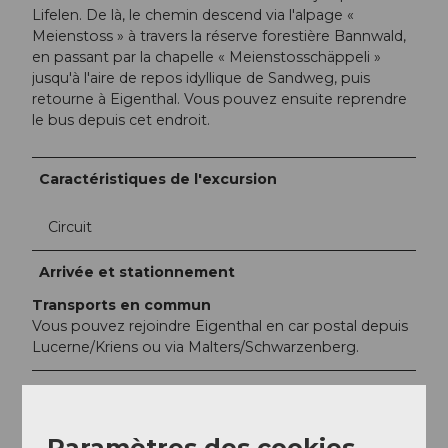
Lifelen. De là, le chemin descend via l'alpage «
Meienstoss » à travers la réserve forestière Bannwald,
en passant par la chapelle « Meienstosschäppeli »
jusqu'à l'aire de repos idyllique de Sandweg, puis
retourne à Eigenthal. Vous pouvez ensuite reprendre
le bus depuis cet endroit.
Caractéristiques de l'excursion
Circuit
Arrivée et stationnement
Transports en commun
Vous pouvez rejoindre Eigenthal en car postal depuis
Lucerne/Kriens ou via Malters/Schwarzenberg.
Auteur(e)
Carla Hendry
Paramètres des cookies