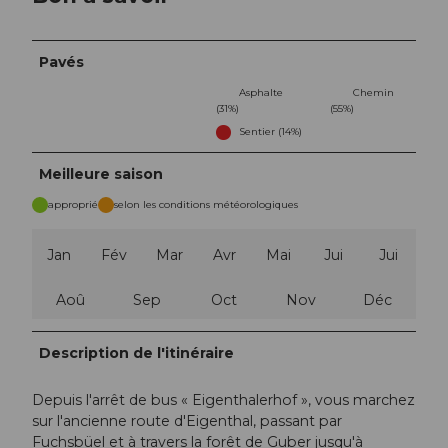
Pavés
Asphalte
Chemin
(31%)
(55%)
Sentier (14%)
Meilleure saison
approprié
selon les conditions météorologiques
Jan
Fév
Mar
Avr
Mai
Jui
Jui
Aoû
Sep
Oct
Nov
Déc
Description de l'itinéraire
Depuis l'arrêt de bus « Eigenthalerhof », vous marchez
sur l'ancienne route d'Eigenthal, passant par
Fuchsbüel et à travers la forêt de Guber jusqu'à