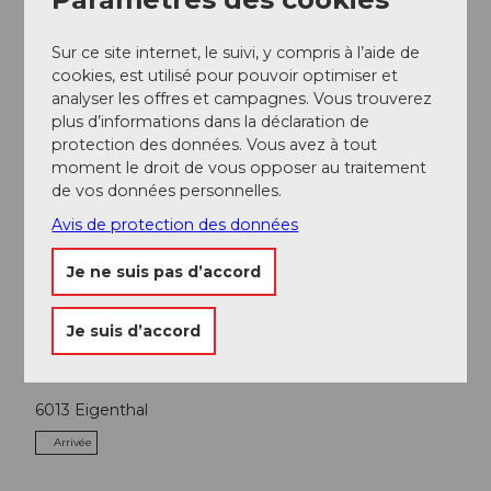
Organisation
Sur ce site internet, le suivi, y compris à l’aide de
Lucerne Tourisme
cookies, est utilisé pour pouvoir optimiser et
analyser les offres et campagnes. Vous trouverez
plus d’informations dans la déclaration de
protection des données. Vous avez à tout
moment le droit de vous opposer au traitement
A proximité
de vos données personnelles.
Regarder sur la carte
Avis de protection des données
Je ne suis pas d’accord
Excursions
Je suis d’accord
Contact
6013
Eigenthal
Arrivée