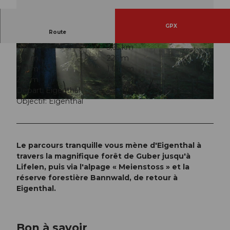
GPX
Route
1:44 h
5,65 km
© Pro Eigenthal Schwarzenberg
© Pro Eigenthal Schwarzenberg
226 m
226 m
791 m
1.017 m
226 m
Départ: Eigenthal
Objectif: Eigenthal
© Pro Eigenthal Schwarzenberg
Le parcours tranquille vous mène d'Eigenthal à
travers la magnifique forêt de Guber jusqu'à
Lifelen, puis via l'alpage « Meienstoss » et la
réserve forestière Bannwald, de retour à
Eigenthal.
Bon à savoir