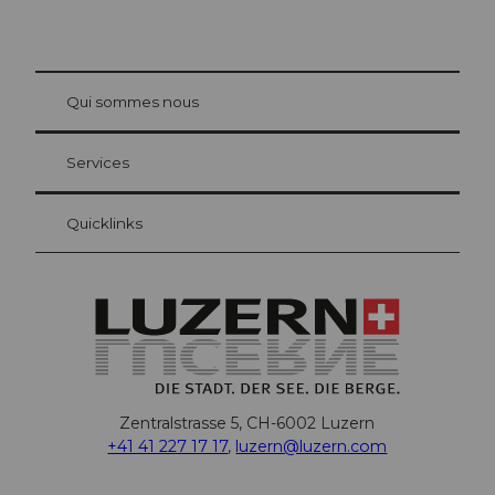
© Be
at Bre
chbü
hl
Qui sommes nous
Carte d’hôte Lucerne
Vos avantages en tant qu'hôte pour la nuit
Services
Quicklinks
Zentralstrasse 5, CH-6002 Luzern
+41 41 227 17 17
,
luzern@luzern.com