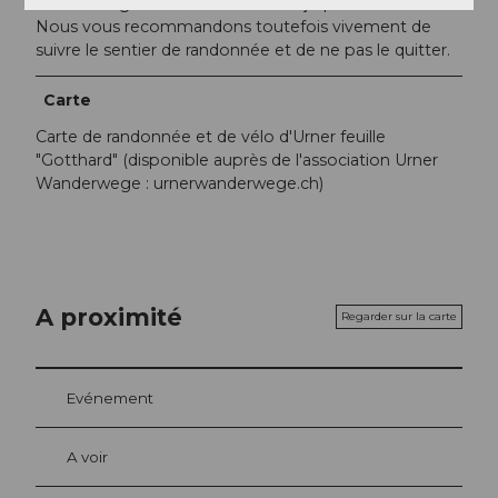
Aucun danger. Le chemin est conçu pour être sûr.
Nous vous recommandons toutefois vivement de
suivre le sentier de randonnée et de ne pas le quitter.
Carte
Carte de randonnée et de vélo d'Urner feuille
"Gotthard" (disponible auprès de l'association Urner
Wanderwege : urnerwanderwege.ch)
A proximité
Regarder sur la carte
Evénement
A voir