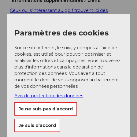
Informations supplémentaires / Liens
Ceux qui s'intéressent au golf trouvent ici des
informations sur le parcours de golf.
Auteur(e)
Paramètres des cookies
Markus Fehlmann
Sur ce site internet, le suivi, y compris à l’aide de
cookies, est utilisé pour pouvoir optimiser et
Organisation
analyser les offres et campagnes. Vous trouverez
Verein Urner Wanderwege
plus d’informations dans la déclaration de
protection des données. Vous avez à tout
Conseil de l'auteur
moment le droit de vous opposer au traitement
de vos données personnelles.
Au printemps, lors du dégel, la randonnée est
particulièrement attrayante. Ici et là, il reste encore
Avis de protection des données
des champs de neige, les premières plantes
émergent à la lumière. La force de la nature se fait
Je ne suis pas d’accord
sentir.
Je suis d’accord
Consignes de sécurité