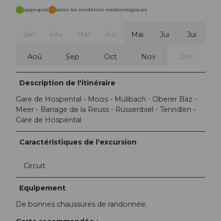
approprié
selon les conditions météorologiques
Jan
Fév
Mar
Avr
Mai
Jui
Jui
Aoû
Sep
Oct
Nov
Déc
Description de l'itinéraire
Gare de Hospental - Moos - Mülibach - Oberer Bäz -
Meer - Barrage de la Reuss - Rüssenbiel - Tenndlen -
Gare de Hospental
Caractéristiques de l'excursion
Circuit
Equipement
De bonnes chaussures de randonnée.