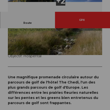
GPX
Route
1:41 h
5,86 km
© Markus Fehlmann, Verein Urner Wanderwege
© Markus Fehlmann, Verein Urner Wanderwege
121 m
124 m
1.429 m
1.541 m
112 m
Départ: Hospental
Objectif: Hospental
© Andermatt-Ursernetal Tourismus, andermatt.ch
Une magnifique promenade circulaire autour du
parcours de golf de l'hôtel The Chedi, l'un des
plus grands parcours de golf d'Europe. Les
différences entre les prairies fleuries naturelles
sur les pentes et les greens bien entretenus du
parcours de golf sont frappantes.