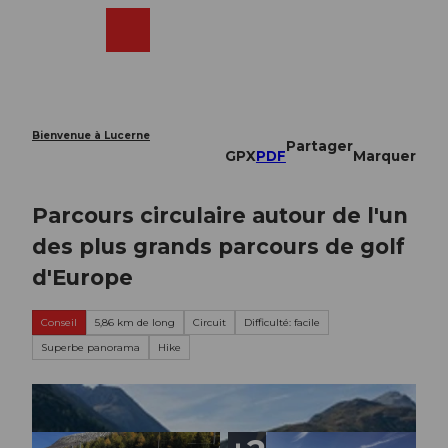
T
o
Webcams
Recherche
Menu
Shop
c
o
n
t
e
Bienvenue à Lucerne
Partager
n
GPX
PDF
Marquer
t
Parcours circulaire autour de l'un
des plus grands parcours de golf
d'Europe
Conseil
5,86 km de long
Circuit
Difficulté: facile
Superbe panorama
Hike