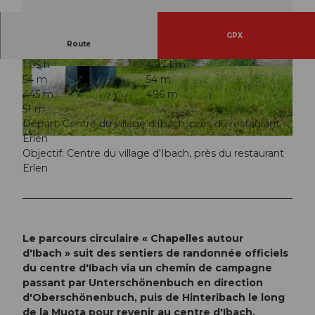
GPX
Route
1:05 h
4,27 km
© Erlebnisregion Mythen, Erlebnisregion Mythe
© Erlebnisregion Mythen, Erlebnisregion Mythe
54 m
54 m
n |
CC-BY
n |
CC-BY
445 m
496 m
51 m
Départ: Centre du village d'Ibach, près du restaurant
Erlen
© Gemeinde Schwyz, Erlebnisregion Mythen |
CC-BY
Objectif: Centre du village d'Ibach, près du restaurant
Erlen
Le parcours circulaire « Chapelles autour
d'Ibach » suit des sentiers de randonnée officiels
du centre d'Ibach via un chemin de campagne
passant par Unterschönenbuch en direction
d'Oberschönenbuch, puis de Hinteribach le long
de la Muota pour revenir au centre d'Ibach.