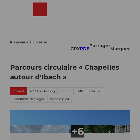
T
o
Webcams
Recherche
Menu
Shop
c
o
n
t
e
Bienvenue à Lucerne
Partager
n
GPX
PDF
Marquer
t
Parcours circulaire « Chapelles
autour d'Ibach »
Conseil
4,27 km de long
Circuit
Difficulté: facile
Condition: très léger
Visite à pied