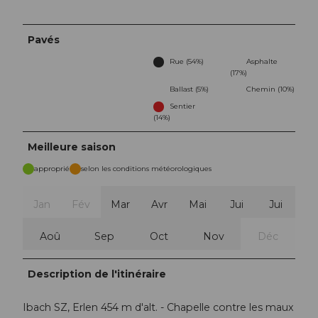
Pavés
Rue (54%)
Asphalte
(17%)
Ballast (5%)
Chemin (10%)
Sentier
(14%)
Meilleure saison
approprié
selon les conditions météorologiques
Jan
Fév
Mar
Avr
Mai
Jui
Jui
Aoû
Sep
Oct
Nov
Déc
Description de l'itinéraire
Ibach SZ, Erlen 454 m d'alt. - Chapelle contre les maux