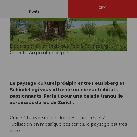
GPX
Route
1:05 h
4,07 km
© Einsiedeln-Ybrig-Zürichsee AG
© Einsiedeln-Ybrig-Zürichsee AG
75 m
75 m
700 m
774 m
74 m
Départ: par ex. arrêt de bus Feld à Feusisberg
Objectif: Au point de départ
© Einsiedeln-Ybrig-Zürichsee AG
Le paysage culturel préalpin entre Feusisberg et
Schindellegi vous offre de nombreux habitats
passionnants. Parfait pour une balade tranquille
au-dessus du lac de Zurich.
Grâce à la diversité des formes glaciaires et à
l'utilisation en mosaïque des terres, le paysage est très
varié.