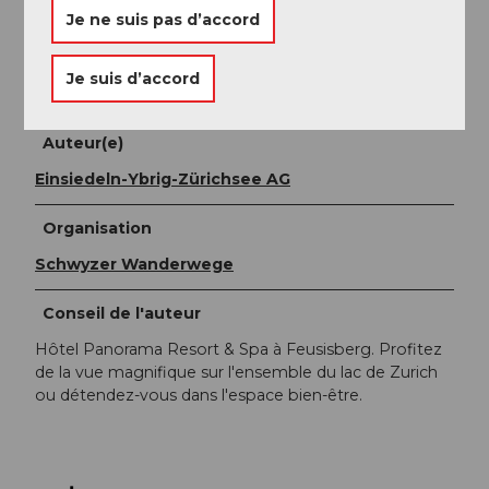
Je ne suis pas d’accord
Panorama Resort & Spa Feusisberg
Je suis d’accord
Einsiedeln-Ybrig-Zürichsee AG
Auteur(e)
Einsiedeln-Ybrig-Zürichsee AG
Organisation
Schwyzer Wanderwege
Conseil de l'auteur
Hôtel Panorama Resort & Spa à Feusisberg. Profitez
de la vue magnifique sur l'ensemble du lac de Zurich
ou détendez-vous dans l'espace bien-être.