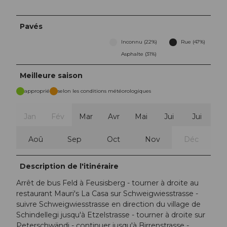
Pavés
Inconnu (22%)
Rue (47%)
Asphalte (31%)
Meilleure saison
approprié
selon les conditions météorologiques
Jan
Fév
Mar
Avr
Mai
Jui
Jui
Aoû
Sep
Oct
Nov
Déc
Description de l'itinéraire
Arrêt de bus Feld à Feusisberg - tourner à droite au
restaurant Mauri's La Casa sur Schweigwiesstrasse -
suivre Schweigwiesstrasse en direction du village de
Schindellegi jusqu'à Etzelstrasse - tourner à droite sur
Peterschwändi - continuer jusqu'à Birrenstrasse -