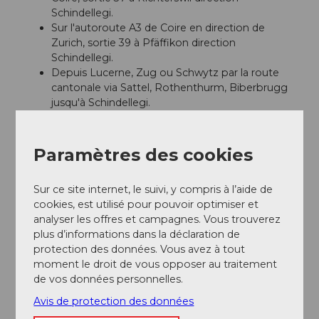
Schindellegi.
Sur l'autoroute A3 de Coire en direction de
Zurich, sortie 39 à Pfäffikon direction
Schindellegi.
Depuis Lucerne, Zug ou Schwytz par la route
cantonale via Sattel, Rothenthurm, Biberbrugg
jusqu'à Schindellegi.
Stationnement
Paramètres des cookies
Parking public payant à la gare de Schindellegi-
Feusisberg.
Sur ce site internet, le suivi, y compris à l’aide de
Transports en commun
cookies, est utilisé pour pouvoir optimiser et
Prendre le train jusqu'à la gare de Schindellegi-
analyser les offres et campagnes. Vous trouverez
Feusisberg, puis continuer en bus jusqu'à l'arrêt
plus d’informations dans la déclaration de
Feusisberg, Feld.
protection des données. Vous avez à tout
moment le droit de vous opposer au traitement
Horaire SBB
de vos données personnelles.
Avis de protection des données
Informations supplémentaires / Liens