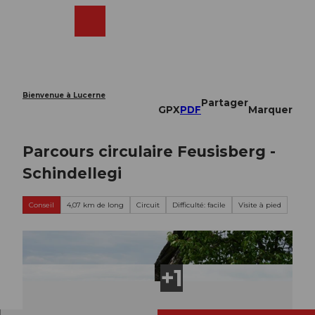
T
o
Webcams
Recherche
Menu
Shop
c
o
n
t
e
Bienvenue à Lucerne
Partager
n
GPX
PDF
Marquer
t
Parcours circulaire Feusisberg -
Schindellegi
Conseil
4,07 km de long
Circuit
Difficulté: facile
Visite à pied