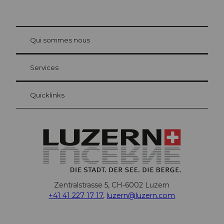
© Be
at Bre
chbü
hl
Qui sommes nous
Carte d’hôte Lucerne
Vos avantages en tant qu'hôte pour la nuit
Services
Quicklinks
Zentralstrasse 5, CH-6002 Luzern
+41 41 227 17 17
,
luzern@luzern.com