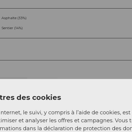
Asphalte (33%)
Sentier (14%)
Sep
Oct
Nov
Déc
res des cookies
internet, le suivi, y compris à l’aide de cookies, est
imiser et analyser les offres et campagnes. Vous 
rmations dans la déclaration de protection des do