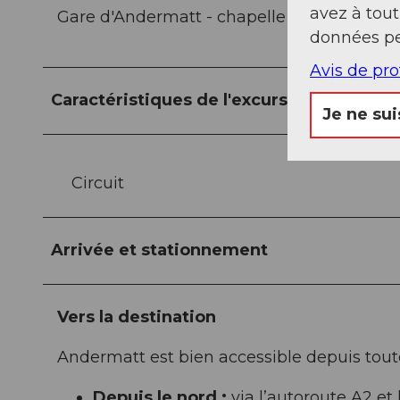
avez à tou
Gare d'Andermatt - chapelle Maria-Hilf - M
données pe
Avis de pr
Caractéristiques de l'excursion
Je ne sui
Circuit
Arrivée et stationnement
Vers la destination
Andermatt est bien accessible depuis toutes
Depuis le nord :
via l’autoroute A2 et