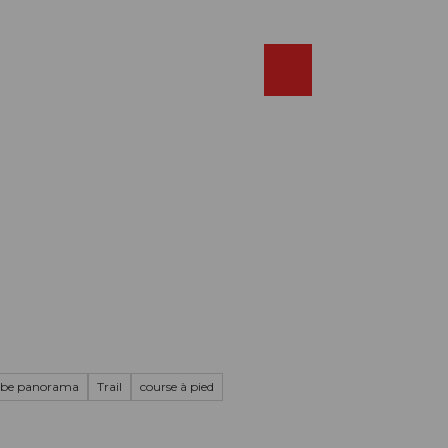
Réserver
FR
Webcams
Recherche
Shop
rbe panorama
Trail
course à pied