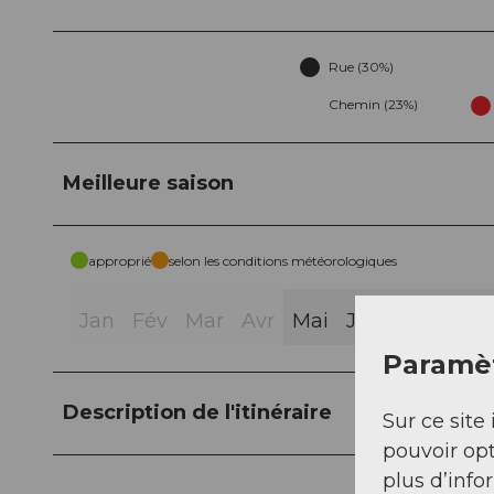
Rue (30%)
Chemin (23%)
Meilleure saison
approprié
selon les conditions météorologiques
Jan
Fév
Mar
Avr
Mai
Jui
Jui
Aoû
Paramèt
Description de l'itinéraire
Sur ce site 
pouvoir opt
plus d’info