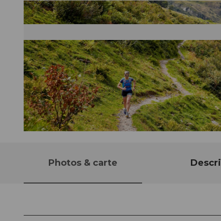
© Beat Brechbühl, Ferienregion Andermatt
Photos & carte
Descri