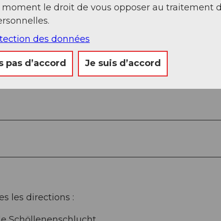
t moment le droit de vous opposer au traitement 
ettlen - Rohr - gare d'Andermatt
rsonnelles.
otection des données
s pas d’accord
Je suis d’accord
 les directions :
 le Schöllenenschlucht