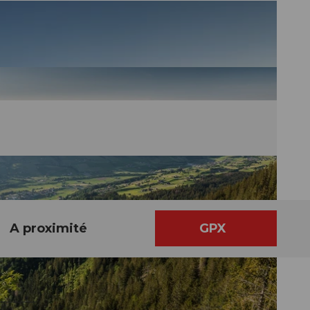
A proximité
GPX