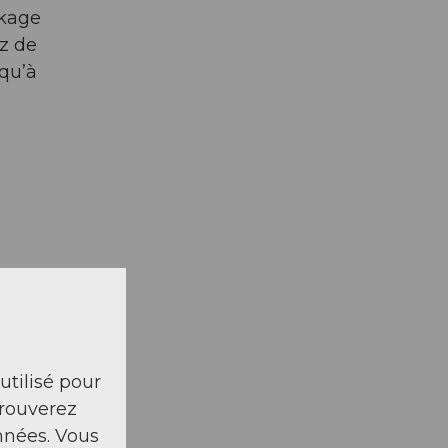
ckage
ez de
squ’à
 utilisé pour
trouverez
nnées. Vous