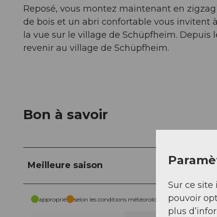
Reposé, vous montez maintenant en zigzag jus
de bois et un abri confortable vous invitent 
la vue sur le village de Schüpfheim. Depuis 
revenir au village de Schüpfheim.
Bon à savoir
Paramèt
Meilleure saison
Sur ce site 
pouvoir opt
approprié
selon les conditions météorologiques
plus d’info