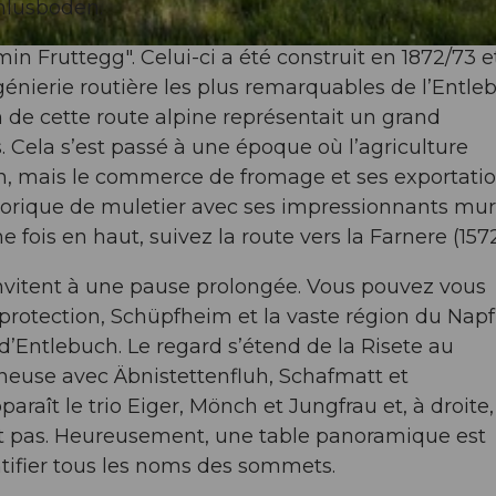
hlusboden.
in Fruttegg". Celui-ci a été construit en 1872/73 e
ierie routière les plus remarquables de l’Entle
n de cette route alpine représentait un grand
. Cela s’est passé à une époque où l’agriculture
ion, mais le commerce de fromage et ses exportati
storique de muletier avec ses impressionnants mur
 fois en haut, suivez la route vers la Farnere (157
invitent à une pause prolongée. Vous pouvez vous
 protection, Schüpfheim et la vaste région du Napf
d’Entlebuch. Le regard s’étend de la Risete au
euse avec Äbnistettenfluh, Schafmatt et
araît le trio Eiger, Mönch et Jungfrau et, à droite,
nt pas. Heureusement, une table panoramique est
entifier tous les noms des sommets.