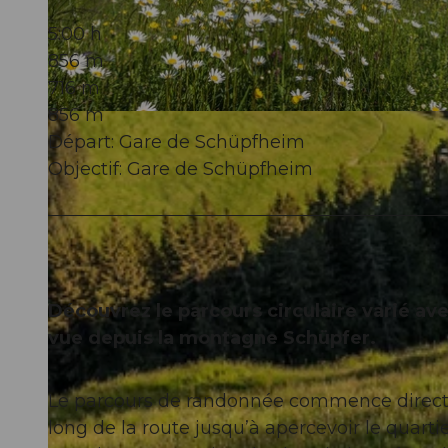
5:00 h
856 m
716 m
856 m
© Martin Mägli, UNESCO Biosphäre Entlebuch
Départ: Gare de Schüpfheim
Objectif: Gare de Schüpfheim
Découvrez le parcours circulaire varié a
vue depuis la montagne Schüpfer.
Le parcours de randonnée commence directe
long de la route jusqu’à apercevoir le quarti