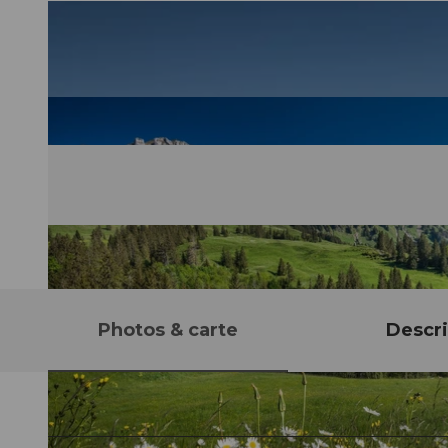
Photos & carte
Descri