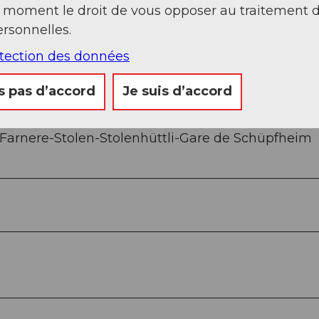
t moment le droit de vous opposer au traitement 
Sep
Oct
Nov
Déc
rsonnelles.
otection des données
s pas d’accord
Je suis d’accord
arnere-Stolen-Stolenhüttli-Gare de Schüpfheim