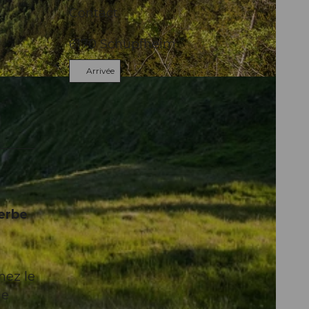
Contact
6170
Schüpfheim
Arrivée
perbe
hez le
le