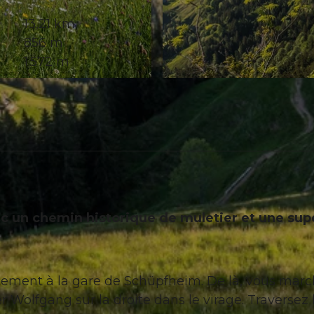
13,21 km
856 m
1.572 m
© Martin Mägli, UNESCO Biosphäre Entlebuch
vec un chemin historique de muletier et une su
ment à la gare de Schüpfheim. De là, vous marc
er Wolfgang sur la droite dans le virage. Traversez 