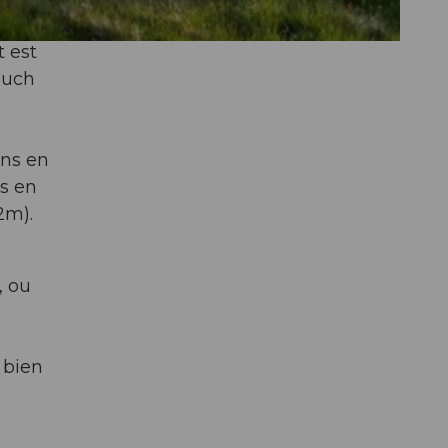
t est
buch
ons en
s en
2m).
, ou
 bien