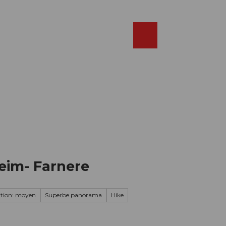
Réserver
FR
Webcams
Recherche
Shop
eim- Farnere
tion: moyen
Superbe panorama
Hike