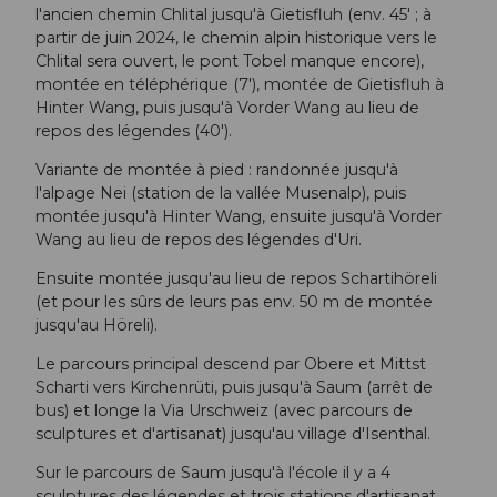
l'ancien chemin Chlital jusqu'à Gietisfluh (env. 45' ; à
partir de juin 2024, le chemin alpin historique vers le
Chlital sera ouvert, le pont Tobel manque encore),
montée en téléphérique (7'), montée de Gietisfluh à
Hinter Wang, puis jusqu'à Vorder Wang au lieu de
repos des légendes (40').
Variante de montée à pied : randonnée jusqu'à
l'alpage Nei (station de la vallée Musenalp), puis
montée jusqu'à Hinter Wang, ensuite jusqu'à Vorder
Wang au lieu de repos des légendes d'Uri.
Ensuite montée jusqu'au lieu de repos Schartihöreli
(et pour les sûrs de leurs pas env. 50 m de montée
jusqu'au Höreli).
Le parcours principal descend par Obere et Mittst
Scharti vers Kirchenrüti, puis jusqu'à Saum (arrêt de
bus) et longe la Via Urschweiz (avec parcours de
sculptures et d'artisanat) jusqu'au village d'Isenthal.
Sur le parcours de Saum jusqu'à l'école il y a 4
sculptures des légendes et trois stations d'artisanat