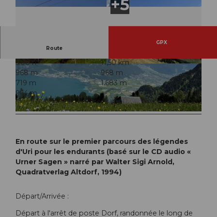
GPX
Route
5:00 h
11,50 km
© Urner Sagenweg, Verein Urner Wanderwege |
© Urner Sagenweg, Verein Urner Wanderwege |
968 m
968 m
CC-BY
CC-BY
719 m
1.683 m
964 m
© Urner Sagenweg, Verein Urner Wanderwege |
CC-BY
En route sur le premier parcours des légendes
d'Uri pour les endurants (basé sur le CD audio «
Urner Sagen » narré par Walter Sigi Arnold,
Quadratverlag Altdorf, 1994)
Départ/Arrivée :
Départ à l'arrêt de poste Dorf, randonnée le long de