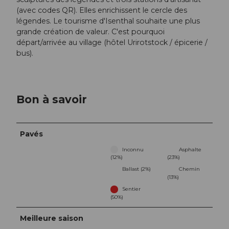
(avec codes QR). Elles enrichissent le cercle des
légendes. Le tourisme d'Isenthal souhaite une plus
grande création de valeur. C'est pourquoi
départ/arrivée au village (hôtel Urirotstock / épicerie /
bus).
Bon à savoir
Pavés
Inconnu
Asphalte
(12%)
(23%)
Ballast (2%)
Chemin
(13%)
Sentier
(50%)
Meilleure saison