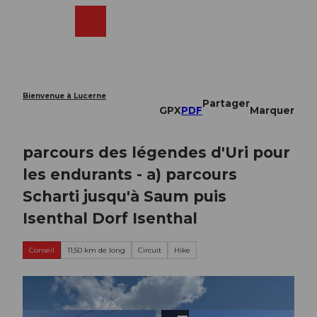
T
o
Webcams
Recherche
Menu
Shop
c
o
n
t
e
Bienvenue à Lucerne
Partager
n
GPX
PDF
Marquer
t
parcours des légendes d'Uri pour
les endurants - a) parcours
Scharti jusqu'à Saum puis
Isenthal Dorf Isenthal
Conseil
11,50 km de long
Circuit
Hike