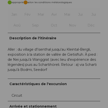
approprié
selon les conditions météorologiques
Jan
Fév
Mar
Avr
Mai
Jui
Jui
Aoû
Sep
Oct
Nov
Déc
Description de l'itinéraire
Aller : du village d'Isenthal jusqu'au Kleintal-Bergli,
exposition à la station de vallée de Gietisfluh. À pied :
de Nei jusqu'à Wanggrat (avec lieu d'expérience des
légendes) puis au Schartihöreli. Retour : a) via Scharti
jusqu'à Bodmi, Seedorf
Caractéristiques de l'excursion
Circuit
Arrivée et stationnement