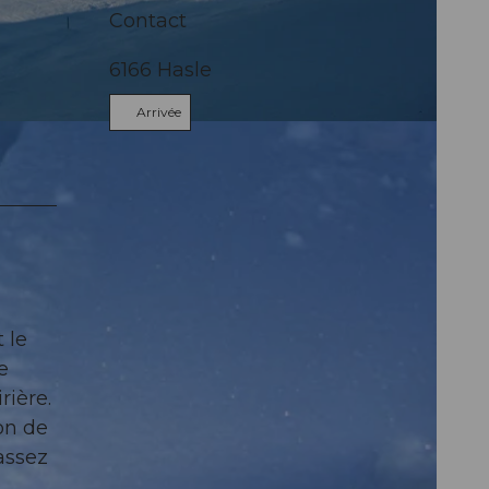
Contact
6166
Hasle
Arrivée
 le
e
rière.
on de
 assez