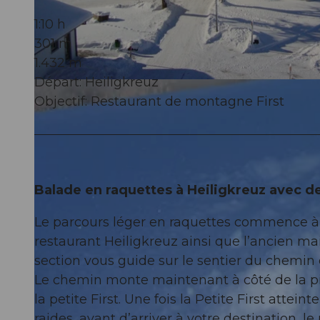
1:10 h
301 m
1.432 m
Départ: Heiligkreuz
© UNESCO Biosphäre Entlebuch
Objectif: Restaurant de montagne First
Balade en raquettes à Heiligkreuz avec d
Le parcours léger en raquettes commence à l
restaurant Heiligkreuz ainsi que l’ancien m
section vous guide sur le sentier du chemin de
Le chemin monte maintenant à côté de la pist
la petite First. Une fois la Petite First attei
raides, avant d’arriver à votre destination, l