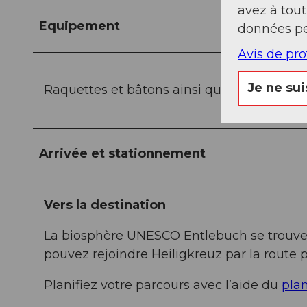
avez à tou
Equipement
données pe
Avis de pr
Je ne sui
Raquettes et bâtons ainsi que de bonnes cha
Arrivée et stationnement
Vers la destination
La biosphère UNESCO Entlebuch se trouve 
pouvez rejoindre Heiligkreuz par la route 
Planifiez votre parcours avec l’aide du
plan