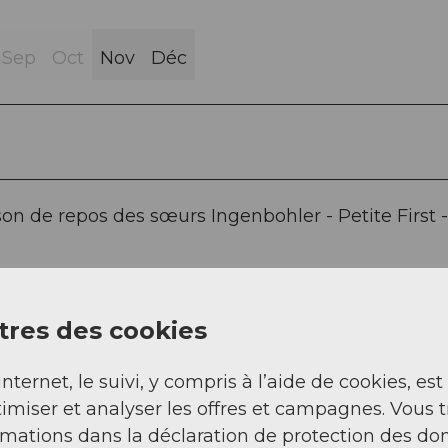
Sep
Oct
Nov
Déc
son de repos des sœurs Ingenbohler - Petite First -
res des cookies
internet, le suivi, y compris à l’aide de cookies, est
imiser et analyser les offres et campagnes. Vous 
rmations dans la déclaration de protection des do