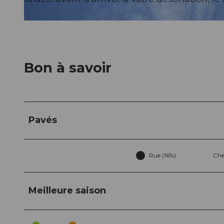
© UNESCO Biosphäre Entlebuch
Bon à savoir
Pavés
Rue (16%)
Che
Meilleure saison