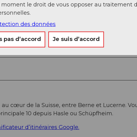
t moment le droit de vous opposer au traitement 
rsonnelles.
otection des données
s pas d’accord
Je suis d’accord
ussures stables, résistantes à l’eau et au froid.
au cœur de la Suisse, entre Berne et Lucerne. Vo
principale 10 depuis Hasle ou Schüpfheim.
ificateur d’itinéraires Google.