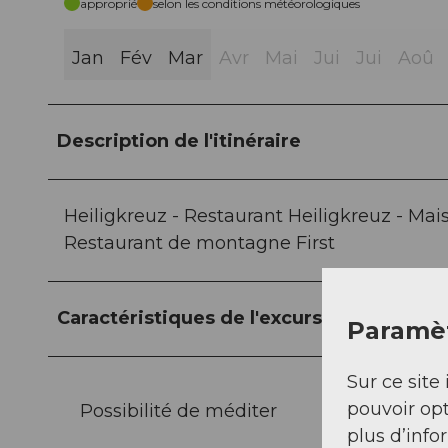
approprié
selon les conditions météorologiques
Jan
Fév
Mar
Avr
Mai
Jui
Jui
Aoû
Description de l'itinéraire
Heiligkreuz - Restaurant Heiligkreuz - Mai
Restaurant de montagne First
Caractéristiques de l'excursion
Paramèt
Sur ce site 
pouvoir opt
Possibilité de méditer
plus d’info