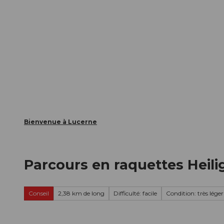
T
nts
Webcams
Carte d’hôte
o
c
La ville
La région
Informer
o
n
t
e
n
t
Bienvenue à Lucerne
Parcours en raquettes Heiligk
Conseil
2,38 km de long
Difficulté: facile
Condition: très léger