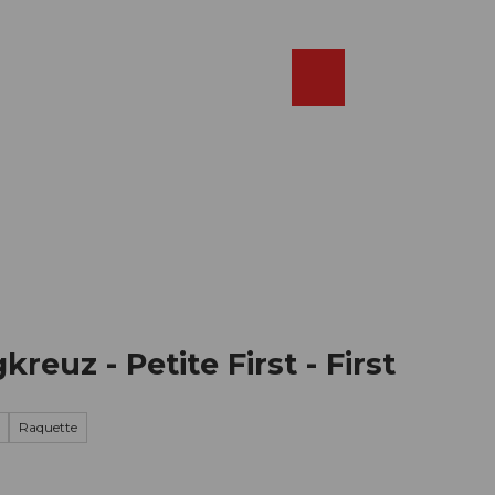
Réserver
FR
Webcams
Recherche
Shop
reuz - Petite First - First
Raquette