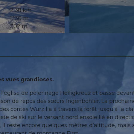
2,38 km
1.130 m
302 m
© UNESCO Biosphäre Entlebuch
es vues grandioses.
’église de pèlerinage Heiligkreuz et passe devant
aison de repos des sœurs Ingenbohler. La prochain
s contes Wurzilla à travers la forêt jusqu’à la clai
e de ski sur le versant nord ensoleillé en directi
nte, il reste encore quelques mètres d’altitude, mais
e restaurant de montagne First.