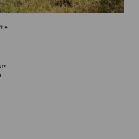
t
ite
urs
a