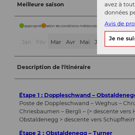
avez à tou
Meilleure saison
données pe
Avis de pr
approprié
selon les conditions météorologiques
Je ne sui
Jan
Fév
Mar
Avr
Mai
Jui
Jui
Aoû
Description de l'itinéraire
Étape 1 : Doppleschwand – Obstaldeneg
Poste de Doppleschwand – Weghus – Chrü
Chriesbaumen – Bergli – (> descente vers 
Obstaldenegg > descente vers Schüpfhei
Étape 2 : Obstaldenegg – Turner