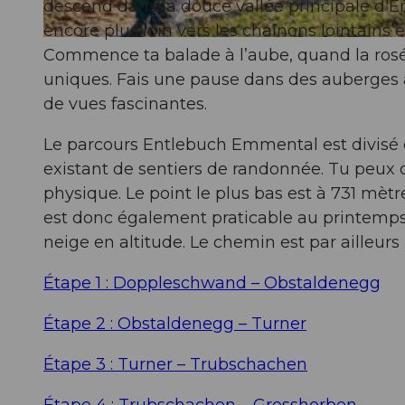
descend dans la douce vallée principale d'Ent
encore plus loin vers les chaînons lointains e
© Beat Brechbühl, UNESCO Biosphäre Entlebuch
Commence ta balade à l’aube, quand la rosée s
uniques. Fais une pause dans des auberges acc
de vues fascinantes.
Le parcours Entlebuch Emmental est divisé e
existant de sentiers de randonnée. Tu peux 
physique. Le point le plus bas est à 731 mètre
est donc également praticable au printemps 
neige en altitude. Le chemin est par ailleur
Étape 1 : Doppleschwand – Obstaldenegg
Étape 2 : Obstaldenegg – Turner
Étape 3 : Turner – Trubschachen
Étape 4 : Trubschachen – Grosshorben