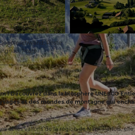
41,84 km
1.473 m
1.415 m
© Beat Brechbühl, UNESCO Biosphäre Entlebuch
l Doppleschwand, Poste
hangnau, Poste
m ! Découvrez dans la biosphère UNESCO Entl
paysages et des mondes de montagne qui encha
es et les vallons de la région de Napf. Parfois, elle