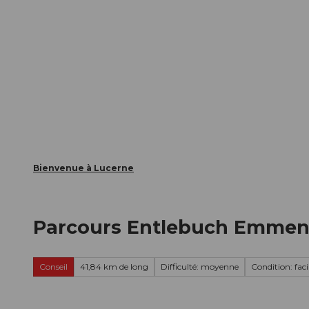
T
nts
Webcams
Carte d’hôte
o
c
La ville
La région
Informer
o
n
t
e
n
t
Bienvenue à Lucerne
Parcours Entlebuch Emmen
Conseil
41,84 km de long
Difficulté: moyenne
Condition: faci