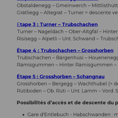
Obstaldenegg – Gmeinwerch – Mittlisthüt
Grätliegg – Altegrat – Turner > descente v
E
tape 3 : Turner – Trubschachen
Turner – Nageldach – Ober-Altgfäl – Hinter
Risisegg – Alpetli – Unt. Schwand – Trubs
Étape 4 : Trubschachen – Grosshorben
Trubschachen – Bärgenhüsi – Houenenegg
Rämisgummen – Hinter Rämisgummen – Pf
Étape 5 : Grosshorben – Schangnau
Grosshorben – Bergegg – Wachthubel (> de
Rütiboden – Ob. Rüti – Unt. Lamm – Vord. 
Possibilités d’accès et de descente du
Gare d'Entlebuch - Habschwanden : m