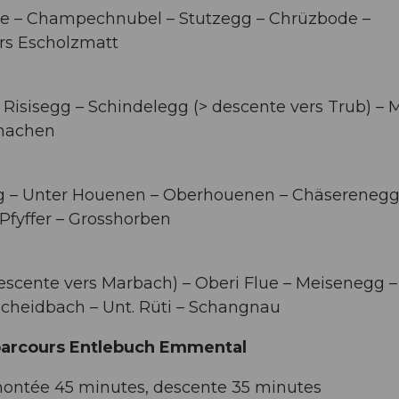
te – Champechnubel – Stutzegg – Chrüzbode –
ers Escholzmatt
 Risisegg – Schindelegg (> descente vers Trub) – M
chachen
 – Unter Houenen – Oberhouenen – Chäserenegg
yffer – Grosshorben
scente vers Marbach) – Oberi Flue – Meisenegg –
Scheidbach – Unt. Rüti – Schangnau
 parcours Entlebuch Emmental
ontée 45 minutes, descente 35 minutes