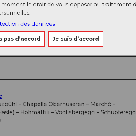
t moment le droit de vous opposer au traitement 
rsonnelles.
otection des données
s pas d’accord
Je suis d’accord
Sep
Oct
Nov
Déc
g
zbühl – Chapelle Oberhüseren – Marché –
Hasle) – Hohmättili – Voglisbergegg – Schüpferegg
m