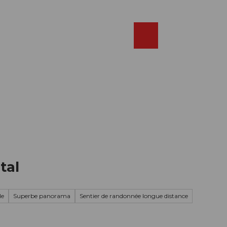
Réserver
FR
Webcams
Recherche
Shop
tal
le
Superbe panorama
Sentier de randonnée longue distance