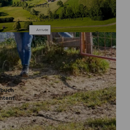
Contact
6112
Doppleschwand
Arrivée
ebuch
ntent