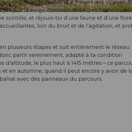
lebuch, sur des routes et à travers des villages. E
t jusqu'à la neige éternelle des Alpes bernoises.
cintille, et réjouis-toi d’une faune et d’une flore
ueillantes, loin du bruit et de l’agitation, et prof
n plusieurs étapes et suit entièrement le réseau
donc partir sereinement, adapté à ta condition
s d'altitude, le plus haut à 1415 mètres – ce parco
et en automne, quand il peut encore y avoir de l
s balisé avec des panneaux du parcours.