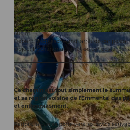
13:31 h
1.652 m
729 m
686 m
© Beat Brechbühl, UNESCO Biosphäre Entlebuch
Départ: Doppleschwand, arrêt de car posta
Objectif: Schangnau, arrêt de car postal Sc
Ce chemin est tout simplement le summu
et sa région voisine de l'Emmental des 
et enthousiasment.
Parfois, la vue se porte vers les ravins sauvag