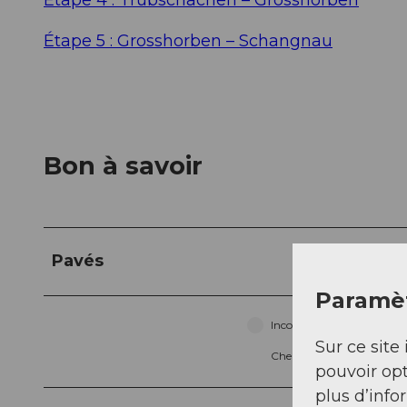
Étape 5 : Grosshorben – Schangnau
Bon à savoir
Pavés
Paramèt
Inconnu (6%)
Sur ce site 
Chemin (70%)
pouvoir opt
plus d’info