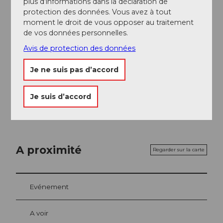
plus d’informations dans la déclaration de
Wintersried sont à votre disposition.
protection des données. Vous avez à tout
moment le droit de vous opposer au traitement
de vos données personnelles.
Auteur(e)
Avis de protection des données
Schwyzer Wanderwege
Je ne suis pas d’accord
Organisation
Schwyzer Wanderwege
Je suis d’accord
A proximité
Regarder sur la carte
Evénement
A voir