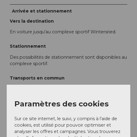
Arrivée et stationnement
Vers la destination
En voiture jusqu'au complexe sportif Wintersried.
Stationnement
Des possibilités de stationnement sont disponibles au
complexe sportif.
Transports en commun
Prendre le train jusqu'à la gare de Schwyz. Ensuite, à
pied en direction d'Ibach - Wintersried (env. 10 min).
Une liaison par bus local est en projet.
Paramètres des cookies
Sur ce site internet, le suivi, y compris à l’aide de
Informations supplémentaires / Liens
cookies, est utilisé pour pouvoir optimiser et
analyser les offres et campagnes. Vous trouverez
Les installations sanitaires du complexe sportif de