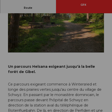
GPX
Route
2:45 h
16,31 km
451 m
451 m
446 m
897 m
451 m
Départ: Complexe sportif Wintersried
Objectif: Complexe sportif Wintersried
© Stefan Gwerder, Schwyzer Wanderwege
© Stefan Gwerder, Schwyzer Wanderwege
Un parcours Helsana exigeant jusqu'à la belle
forêt de Gibel.
Ce parcours exigeant commence à Wintersried et
longe des prairies vertes jusqu'au centre du village de
Schwyz. En passant par le monastère dominicain, le
parcours passe devant l'hôpital de Schwyz en
direction de la station aval du téléphérique de
Rotenfluebahn. De là, en direction de Perfiden et une