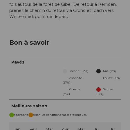
fois autour de la forêt de Gibel. De retour à Perfiden,
prenez le chemin du retour via Grund et Ibach vers
Wintersried, point de départ.
Bon à savoir
Pavés
Inconnu (2%)
Rue (13%)
Asphalte
Ballast (10%)
(27%)
Chemin
Sentier
(34%)
(14%)
Meilleure saison
approprié
selon les conditions météorologiques
Jan
Fév
Mar
Avr
Mai
Jui
Jui