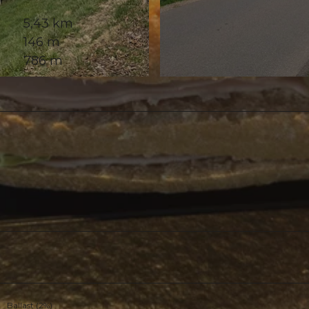
5,43 km
146 m
786 m
© Stefan Müller, Community
Ballast (2%)