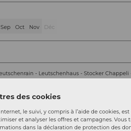
Sep
Oct
Nov
Déc
Leutschenrain - Leutschenhaus - Stocker Chappeli 
u
res des cookies
internet, le suivi, y compris à l’aide de cookies, est
imiser et analyser les offres et campagnes. Vous 
rmations dans la déclaration de protection des do