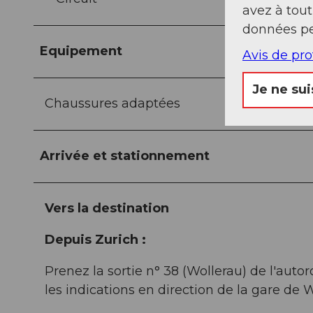
avez à tou
données pe
Equipement
Avis de pr
Je ne sui
Chaussures adaptées
Arrivée et stationnement
Vers la destination
Depuis Zurich :
Prenez la sortie n° 38 (Wollerau) de l'autor
les indications en direction de la gare de 