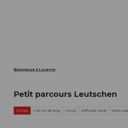
T
nts
Webcams
Carte d’hôte
o
c
La ville
La région
Informer
o
n
t
e
n
t
Bienvenue à Lucerne
Petit parcours Leutschen
Conseil
4,34 km de long
Circuit
Difficulté: facile
Visite à pi