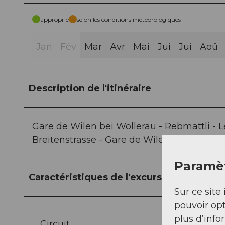
approprié
selon les conditions météorologiques
Jan
Fév
Mar
Avr
Mai
Jui
Jui
Aoû
Description de l'itinéraire
Gare de Wilen bei Wollerau - Rebmattli - 
Breitenstrasse - Gare de Wilen bei Wollera
Paramèt
Caractéristiques de l'excursion
Sur ce site 
pouvoir opt
plus d’info
Circuit