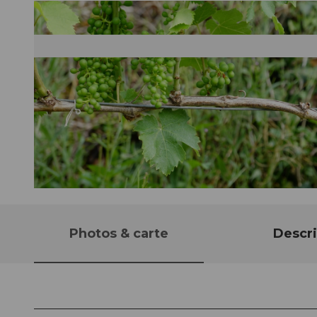
© Lorenz Hausheer, Einsiedeln-Ybrig-Zürichsee AG
Photos & carte
Descri