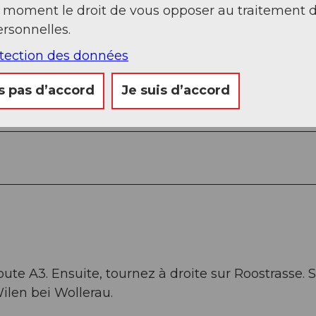
t moment le droit de vous opposer au traitement 
rsonnelles.
otection des données
s pas d’accord
Je suis d’accord
oute A3. Ensuite, tournez à droite sur Roostrasse. 
Wilen bei Wollerau.