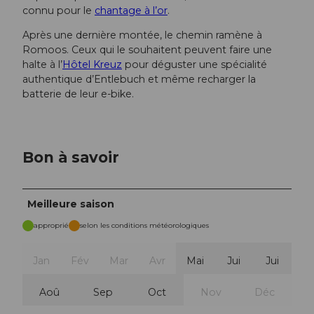
connu pour le
chantage à l’or
.
Après une dernière montée, le chemin ramène à
Romoos. Ceux qui le souhaitent peuvent faire une
halte à l’
Hôtel Kreuz
pour déguster une spécialité
authentique d’Entlebuch et même recharger la
batterie de leur e-bike.
Bon à savoir
Meilleure saison
approprié
selon les conditions météorologiques
Jan
Fév
Mar
Avr
Mai
Jui
Jui
Aoû
Sep
Oct
Nov
Déc