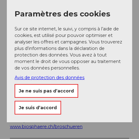
"Post".
Paramètres des cookies
Planifiez votre voyage avec le
horaire en ligne CFF.
Sur ce site internet, le suivi, y compris à l’aide de
Informations supplémentaires / Liens
cookies, est utilisé pour pouvoir optimiser et
analyser les offres et campagnes. Vous trouverez
UNESCO Biosphère Entlebuch
plus d’informations dans la déclaration de
Centre de la biosphère
protection des données. Vous avez à tout
Chlosterbüel 28
moment le droit de vous opposer au traitement
CH-6170 Schüpfheim
de vos données personnelles.
Tél. +41 41 485 88 50
Avis de protection des données
www.biosphaere.ch
Je ne suis pas d’accord
Documentation
Je suis d’accord
Le brochure « Bike-Guide » est disponible dans la
boutique de brochures sur
www.biosphaere.ch/broschueren