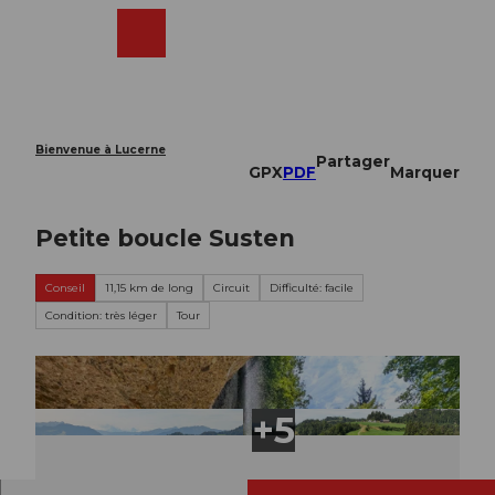
T
o
Webcams
Recherche
Menu
Shop
c
o
n
t
e
Bienvenue à Lucerne
Partager
n
GPX
PDF
Marquer
t
Petite boucle Susten
Conseil
11,15 km de long
Circuit
Difficulté: facile
Condition: très léger
Tour