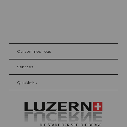
© Be
at Bre
chbü
hl
Qui sommes nous
Carte d’hôte Lucerne
Vos avantages en tant qu'hôte pour la nuit
Services
Quicklinks