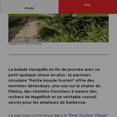
GPX
Route
1:30 h
11,15 km
© Lukas Sprenger , Bikegenoss
© Lukas Sprenger , Bikegenoss
457 m
457 m
675 m
1.079 m
404 m
Départ: Romoos
Objectif: Romoos
© Lukas Sprenger , Bikegenoss
La balade tranquille en fin de journée avec ce
petit quelque chose en plus : le parcours
circulaire "Petite boucle Susten" offre des
montées détendues, une vue sur la chaîne du
Pilatus, des chemins forestiers à travers des
rochers de Nagelfluh et un véritable conseil
secret pour les amateurs de barbecue.
Le parcours commence dans le "
Best Tourism Village
"