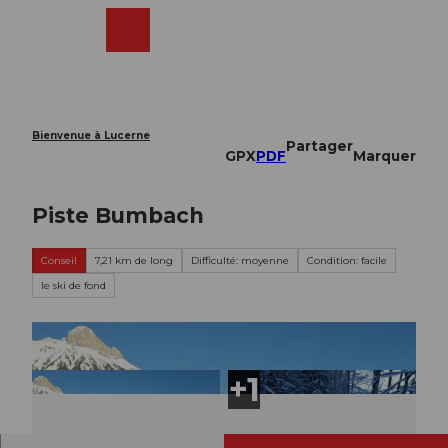
T
o
Webcams
Recherche
Menu
Shop
c
o
n
t
e
Bienvenue à Lucerne
Partager
n
GPX
PDF
Marquer
t
Piste Bumbach
Conseil
7,21 km de long
Difficulté: moyenne
Condition: facile
le ski de fond