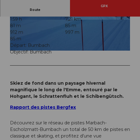
GPX
Route
1:59 h
7,21 km
© UNESCO Biosphäre Entlebuch, UNESCO Bio
© UNESCO Biosphäre Entlebuch, UNESCO Bio
81 m
85 m
sphäre Entlebuch
sphäre Entlebuch
912 m
997 m
85 m
Départ: Bumbach
Objectif: Bumbach
© UNESCO Biosphäre Entlebuch, UNESCO Biosphäre Entlebuch
Skiez de fond dans un paysage hivernal
magnifique le long de l'Emme, entouré par le
Hohgant, le Schrattenfluh et le Schibengütsch.
Rapport des pistes Bergfex
Découvrez sur le réseau de pistes Marbach-
Escholzmatt-Bumbach un total de 50 km de pistes en
classique et skating, et profitez d’une vue