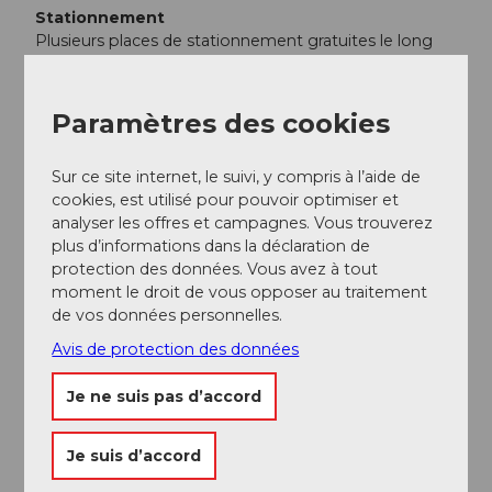
Stationnement
Plusieurs places de stationnement gratuites le long
des pistes.
Transports en commun
Paramètres des cookies
En train depuis Lucerne ou Berne jusqu’à
Escholzmatt, puis changez pour le bus postal en
Sur ce site internet, le suivi, y compris à l’aide de
direction de Marbach–Schangnau-Kemmeriboden. Il y
cookies, est utilisé pour pouvoir optimiser et
a au total 15 arrêts de bus postal le long du réseau de
analyser les offres et campagnes. Vous trouverez
pistes Escholzmatt-Marbach-Bumbach.
plus d’informations dans la déclaration de
Planifiez votre voyage avec le
Horaire en ligne des
protection des données. Vous avez à tout
CFF.
moment le droit de vous opposer au traitement
de vos données personnelles.
Avis de protection des données
Informations supplémentaires / Liens
Je ne suis pas d’accord
Tourisme Escholzmatt-Marbach
Bureau de tourisme de Marbach
Téléphone +41 (0)34 493 38 04
Je suis d’accord
marbach@em-tourismus.ch