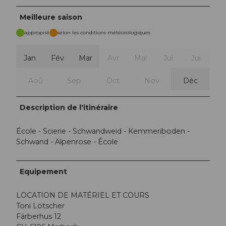
Meilleure saison
approprié
selon les conditions météorologiques
Jan
Fév
Mar
Avr
Mai
Jui
Jui
Aoû
Sep
Oct
Nov
Déc
Description de l'itinéraire
École - Scierie - Schwandweid - Kemmeriboden -
Schwand - Alpenrose - École
Equipement
LOCATION DE MATÉRIEL ET COURS
Toni Lötscher
Färberhus 12