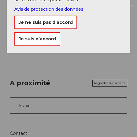
Avis de protection des données
Auteur(e)
Je ne suis pas d’accord
Nidwalden Tourismus
Organisation
Je suis d’accord
Nidwalden Tourismus
A proximité
Regarder sur la carte
A voir
Contact