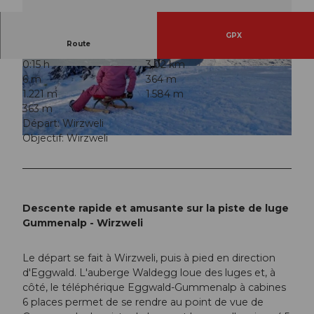
GPX
Route
0:15 h
3,02 km
© Luftseilbahn Dallenwil-Wirzweli AG, Luftseilb
© Luftseilbahn Dallenwil-Wirzweli AG, Luftseilb
6 m
364 m
ahn Dallenwil-Wirzweli AG |
CC-BY
ahn Dallenwil-Wirzweli AG |
CC-BY
1.221 m
1.584 m
363 m
Départ: Wirzweli
Objectif: Wirzweli
© Luftseilbahn Dallenwil-Wirzweli AG, Luftseilbahn Dallenwil-Wirzweli AG |
CC-BY
Descente rapide et amusante sur la piste de luge
Gummenalp - Wirzweli
Le départ se fait à Wirzweli, puis à pied en direction
d'Eggwald. L'auberge Waldegg loue des luges et, à
côté, le téléphérique Eggwald-Gummenalp à cabines
6 places permet de se rendre au point de vue de