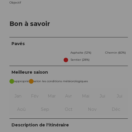
Objectif
Bon à savoir
Pavés
Asphalte (12%)
Chemin (60%)
Sentier (28%)
Meilleure saison
approprié
selon les conditions météorologiques
Jan
Fév
Mar
Avr
Mai
Jui
Jui
Aoû
Sep
Oct
Nov
Déc
Description de l'itinéraire