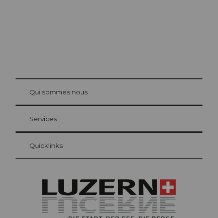
© Be
at Bre
chbü
hl
Qui sommes nous
Carte d’hôte Lucerne
Vos avantages en tant qu'hôte pour la nuit
Services
Quicklinks