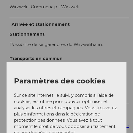
Wirzweli - Gummenalp - Wirzweli
Arrivée et stationnement
Stationnement
Possibilité de se garer près du Wirzwelibahn.
Transports en commun
En train jusqu'à Dallenwil, puis à pied ou en navette
jusqu'à la station inférieure.
Paramètres des cookies
Arrivé à Wirzweli, il faut emprunter un court chemin à
pied pour rejoindre le téléphérique de Gummenalp.
Sur ce site internet, le suivi, y compris à l’aide de
cookies, est utilisé pour pouvoir optimiser et
analyser les offres et campagnes. Vous trouverez
Informations supplémentaires / Liens
plus d’informations dans la déclaration de
Heures d'ouverture de la piste de luge : voir lien :
protection des données. Vous avez à tout
https://snow.myswitzerland.com/schneebericht/dallenwil-
moment le droit de vous opposer au traitement
wirzweli-105/
de vos données personnelles.