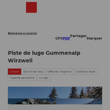
T
o
Webcams
Recherche
Menu
Shop
c
o
n
t
e
Bienvenue à Lucerne
Partager
n
GPX
PDF
Marquer
t
Piste de luge Gummenalp
Wirzweli
Conseil
3,02 km de long
Difficulté: moyenne
Condition: facile
Superbe panorama
La luge