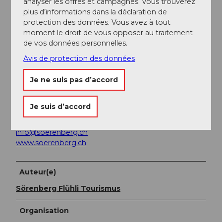
analyser les offres et campagnes. Vous trouverez
Lucerne). Depuis Schüpfheim, prenez le car postal
plus d’informations dans la déclaration de
jusqu'à Sörenberg « Platz » ou « Rothornbahn ».
protection des données. Vous avez à tout
moment le droit de vous opposer au traitement
Planifiez votre voyage avec le
horaire en ligne des
de vos données personnelles.
CFF.
Avis de protection des données
Informations supplémentaires / Liens
Je ne suis pas d’accord
Tourisme Sörenberg Flühli
Je suis d’accord
Rothornstrasse 21, 6174 Sörenberg
Téléphone +41 (0)41 488 11 85
info@soerenberg.ch
www.soerenberg.ch
Auteur(e)
Sörenberg Flühli Tourismus
Organisation