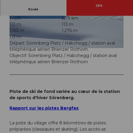
GPX
Route
1:45 h
6,79 km
© Sörenberg Flühli Tourismus, UNESCO Biosp
© David Kurth, UNESCO Biosphäre Entlebuch
113 m
113 m
häre Entlebuch
1.163 m
1.276 m
113 m
Départ: Sörenberg Platz / Habchegg / station aval
téléphérique aérien Brienzer Rothorn
© David Kurth, UNESCO Biosphäre Entlebuch
Objectif: Sörenberg Platz / Habchegg / station aval
téléphérique aérien Brienzer Rothorn
Piste de ski de fond variée au cœur de la station
de sports d'hiver Sörenberg.
Rapport sur les pistes Bergfex
La piste du village offre 8 kilomètres de pistes
préparées (classiques et skating). Les accès se