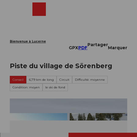
T
o
Webcams
Recherche
Menu
Shop
c
o
n
t
e
Bienvenue à Lucerne
Partager
n
GPX
PDF
Marquer
t
Piste du village de Sörenberg
Conseil
6,79 km de long
Circuit
Difficulté: moyenne
Condition: moyen
le ski de fond