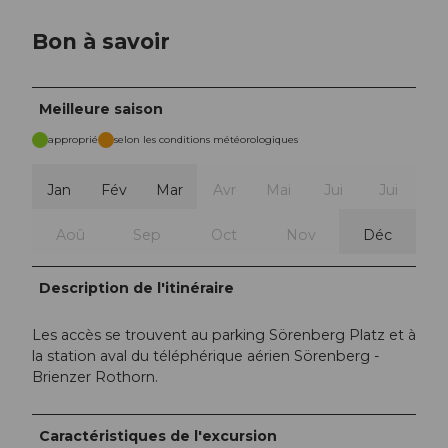
Bon à savoir
Meilleure saison
approprié
selon les conditions météorologiques
Jan
Fév
Mar
Avr
Mai
Jui
Jui
Aoû
Sep
Oct
Nov
Déc
Description de l'itinéraire
Les accès se trouvent au parking Sörenberg Platz et à
la station aval du téléphérique aérien Sörenberg -
Brienzer Rothorn.
Caractéristiques de l'excursion