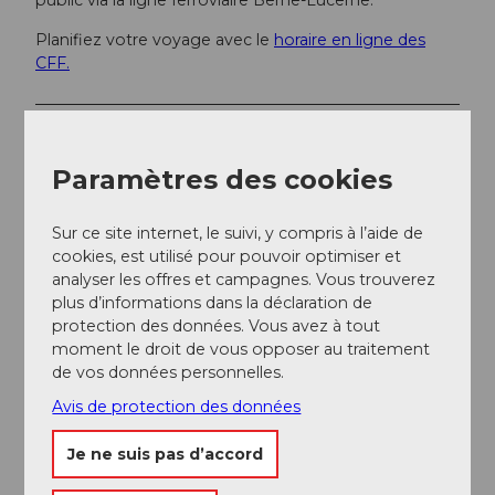
public via la ligne ferroviaire Berne-Lucerne.
Planifiez votre voyage avec le
horaire en ligne des
CFF.
Informations supplémentaires / Liens
Paramètres des cookies
Office de tourisme de Schüpfheim
c/o Centre de voyage BLS Schüpfheim
Bahnhofstrasse 16
Sur ce site internet, le suivi, y compris à l’aide de
6170 Schüpfheim
cookies, est utilisé pour pouvoir optimiser et
Tél. +41 (0)58 327 60 95
analyser les offres et campagnes. Vous trouverez
www.schuepfheim.ch
plus d’informations dans la déclaration de
protection des données. Vous avez à tout
moment le droit de vous opposer au traitement
Auteur(e)
de vos données personnelles.
UNESCO Biosphäre Entlebuch
Avis de protection des données
Organisation
Je ne suis pas d’accord
UNESCO Biosphäre Entlebuch