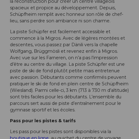
la reconstruction pour créer un centre villageois
spacieux et propice au développement. Depuis,
Schüpfheim remplit avec honneur son rôle de chef-
lieu, sans perdre son ambiance ni son charme.
La piste Schüpfer est facilement accessible et
commence à la Migros. Avec de légères montées et
descentes, vous passez par Dänili vers la chapelle
Wolfgang, Brüggmösli et revenez enfin à Migros.
Avec vue sur les Farneren, on n’a pas l’impression
d’être au centre du village. La piste Schüpfer est une
piste de ski de fond plutôt petite mais entretenue
avec passion. Débutants comme confirmés peuvent
pratiquer le ski de fond en plein centre de Schüpfheim
(Wiesland). Parmi celle-ci, 3 km (713 à 730 m d’altitude)
sont très faciles pour les débutants. L’ensemble du
parcours sert aussi de piste d’entraînement pour le
gymnase sportif et les écoles.
Pass pour les pistes & tarifs
Les pass pour les pistes sont disponibles via la
boutique en ligne
, au guichet du centre de voyage