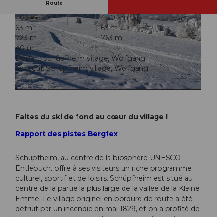
Route
1:03 h
4,30 km
63 m
63 m
723 m
763 m
40 m
Départ: Schüpfheim village, Wolfgang
Objectif: Schüpfheim village, Wolfgang
© UNESCO Biosphäre Entlebuch
© Andrea Emmenegger, Schüpfheim Tourismus
Faites du ski de fond au cœur du village !
Rapport des pistes Bergfex
Schüpfheim, au centre de la biosphère UNESCO
Entlebuch, offre à ses visiteurs un riche programme
culturel, sportif et de loisirs. Schüpfheim est situé au
centre de la partie la plus large de la vallée de la Kleine
Emme. Le village originel en bordure de route a été
détruit par un incendie en mai 1829, et on a profité de