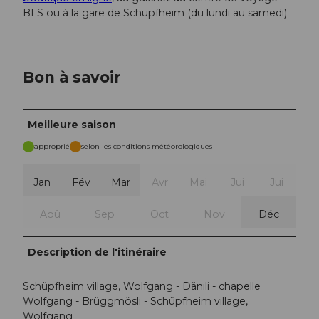
BLS ou à la gare de Schüpfheim (du lundi au samedi).
Bon à savoir
Meilleure saison
approprié
selon les conditions météorologiques
Jan
Fév
Mar
Avr
Mai
Jui
Jui
Aoû
Sep
Oct
Nov
Déc
Description de l'itinéraire
Schüpfheim village, Wolfgang - Dänili - chapelle
Wolfgang - Brüggmösli - Schüpfheim village,
Wolfgang