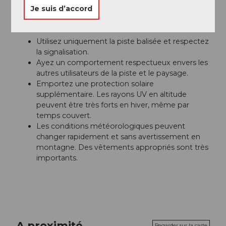
Je suis d’accord
Consignes de sécurité
Utilisez uniquement la piste balisée et respectez
la signalisation.
Ayez un comportement respectueux envers les
autres utilisateurs de la piste et le paysage.
Emportez une protection solaire
supplémentaire. Les rayons UV en altitude
peuvent être très forts en hiver, même par
temps couvert.
Les conditions météorologiques peuvent
changer rapidement et sans avertissement en
montagne. Des vêtements appropriés sont très
importants.
A proximité
Regarder sur la carte