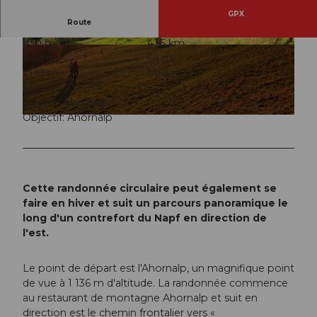
GPX
Route
1:30 h
4,55 km
© Willisau Tourismus | Priska Ziswiler, Priska Zis
© Willisau Tourismus | Priska Ziswiler, Priska Zis
64 m
64 m
wiler. Ettiswil |
CC-BY-NC-ND
wiler. Ettiswil |
CC-BY-NC-ND
1.110 m
1.163 m
53 m
Départ: Ahornalp
Objectif: Ahornalp
© Willisau Tourismus, Willisau Tourismus |
CC-BY-ND
Cette randonnée circulaire peut également se
faire en hiver et suit un parcours panoramique le
long d'un contrefort du Napf en direction de
l'est.
Le point de départ est l'Ahornalp, un magnifique point
de vue à 1 136 m d'altitude. La randonnée commence
au restaurant de montagne Ahornalp et suit en
direction est le chemin frontalier vers «