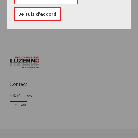
Conseil de l'auteur
Je suis d’accord
Manger et dormir
Restaurant de montagne Ahornalp
Quel temps fait-il ?
Webcam
Contact
4952
Eriswil
Arrivée