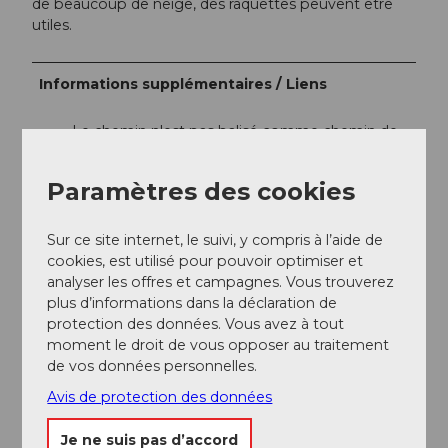
de beaucoup de neige, des raquettes peuvent être
utiles.
Informations supplémentaires / Liens
Le chemin n'est pas balisé comme chemin de
randonnée hivernale.
L'Ahornalp n'est accessible en hiver qu'à pied ou
Paramètres des cookies
en voiture. Veuillez noter que la route n'est pas
toujours déneigée en hiver. Renseignez-vous au
préalable sur les conditions.
Sur ce site internet, le suivi, y compris à l’aide de
cookies, est utilisé pour pouvoir optimiser et
analyser les offres et campagnes. Vous trouverez
Auteur(e)
plus d’informations dans la déclaration de
protection des données. Vous avez à tout
Willisau Tourismus
moment le droit de vous opposer au traitement
de vos données personnelles.
Organisation
Avis de protection des données
Willisau Tourismus
Je ne suis pas d’accord