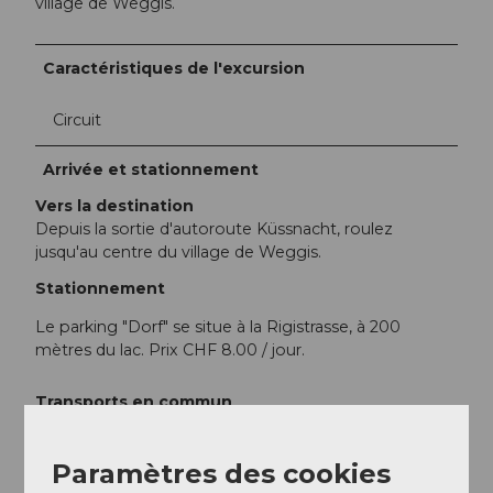
village de Weggis.
Caractéristiques de l'excursion
Circuit
Arrivée et stationnement
Vers la destination
Depuis la sortie d'autoroute Küssnacht, roulez
jusqu'au centre du village de Weggis.
Stationnement
Le parking "Dorf" se situe à la Rigistrasse, à 200
mètres du lac. Prix CHF 8.00 / jour.
Transports en commun
Depuis Lucerne en bateau ou via Küssnacht en train
et bus jusqu'à Weggis.
Paramètres des cookies