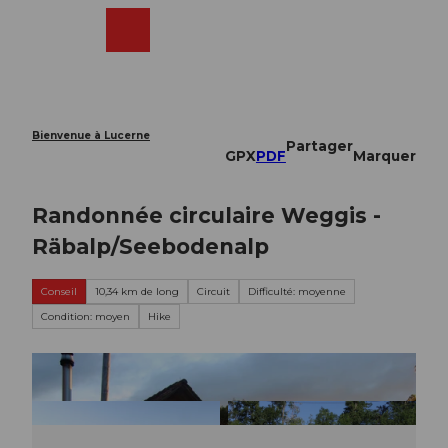
T
o
Webcams
Recherche
Menu
Shop
c
o
n
t
e
Bienvenue à Lucerne
Partager
n
GPX
PDF
Marquer
t
Randonnée circulaire Weggis -
Räbalp/Seebodenalp
Conseil
10,34 km de long
Circuit
Difficulté: moyenne
Condition: moyen
Hike