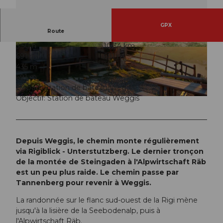
GPX
Route
3:50 h
10,34 km
© Tourist Information Weggis (Luzern Tourism
© Tourist Information Weggis (Luzern Tourism
691 m
691 m
us AG), Weggis Vitznau Rigi
us AG), Weggis Vitznau Rigi
435 m
1.126 m
691 m
Départ: Station de bateau Weggis
Objectif: Station de bateau Weggis
© Alpwirtschaft Räb, Weggis Vitznau Rigi
Depuis Weggis, le chemin monte régulièrement
via Rigiblick - Unterstutzberg. Le dernier tronçon
de la montée de Steingaden à l'Alpwirtschaft Räb
est un peu plus raide. Le chemin passe par
Tannenberg pour revenir à Weggis.
La randonnée sur le flanc sud-ouest de la Rigi mène
jusqu'à la lisière de la Seebodenalp, puis à
l'Alpwirtschaft Räb.