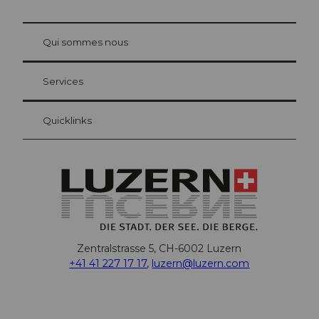
© Be
at Bre
chbü
hl
Qui sommes nous
Carte d’hôte Lucerne
Vos avantages en tant qu'hôte pour la nuit
Services
Quicklinks
Zentralstrasse 5, CH-6002 Luzern
+41 41 227 17 17
,
luzern@luzern.com