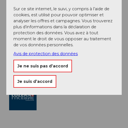
Auteur(e)
Sur ce site internet, le suivi, y compris à l’aide de
Tourist Information Weggis (Luzern Tourismus
cookies, est utilisé pour pouvoir optimiser et
AG)
analyser les offres et campagnes. Vous trouverez
plus d’informations dans la déclaration de
Organisation
protection des données. Vous avez à tout
moment le droit de vous opposer au traitement
Weggis Vitznau Rigi
de vos données personnelles.
Conseil de l'auteur
Avis de protection des données
Pause à la Räbalp - superbe vue, boissons fraîches,
Je ne suis pas d’accord
bonne cuisine.
Je suis d’accord