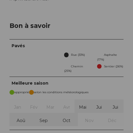
Bon à savoir
Pavés
Rue (33%)
Asphalte
(17%)
Chemin
Sentier (26%)
(25%)
Meilleure saison
approprié
selon les conditions météorologiques
Jan
Fév
Mar
Avr
Mai
Jui
Jui
Aoû
Sep
Oct
Nov
Déc